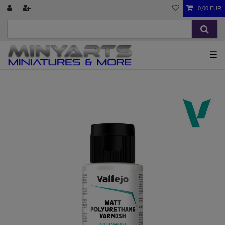
0,00 EUR
☰