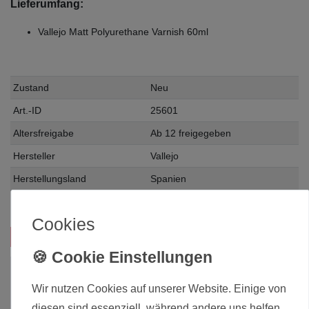
Lieferumfang:
Vallejo Matt Polyurethane Varnish 60ml
Zustand
Neu
Art.-ID
25601
Altersfreigabe
Ab 12 freigegeben
Hersteller
Vallejo
Herstellungsland
Spanien
Inhalt
0.06 Liter
Cookies
Das passt zu diesem Produkt:
Wir nutzen Cookies auf unserer Website. Einige von
diesen sind essenziell, während andere uns helfen,