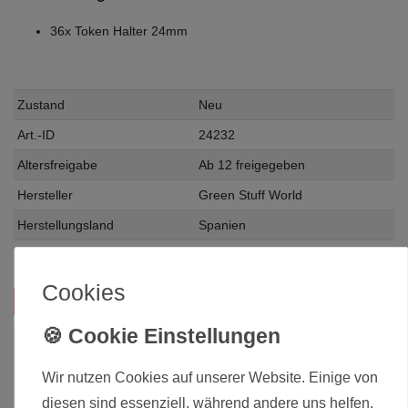
36x Token Halter 24mm
Zustand
Neu
Art.-ID
24232
Altersfreigabe
Ab 12 freigegeben
Hersteller
Green Stuff World
Herstellungsland
Spanien
Inhalt
1 Stück
Cookies
Das passt zu diesem Produkt:
Wir nutzen Cookies auf unserer Website. Einige von
diesen sind essenziell, während andere uns helfen,