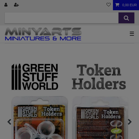
0,00 EUR
☰