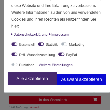
diese Website und Ihre Erfahrung zu verbessern.
Weitere Informationen zu den von uns verwendeten
Cookies und Ihren Rechten als Nutzer finden Sie
hier:
Daten­schutz­erklärung
Impressum
Essenziell
Statistik
Marketing
DHL Wunschzustellung
PayPal
Funktional
Weitere Einstellungen
Alle akzeptieren
Auswahl akzeptieren
Token Halter 22mm (36)
4,25 € *
In den Warenkorb
*
inkl. MwSt.
zzgl.
Versand