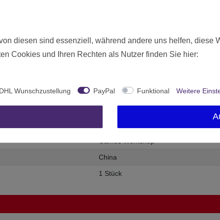
von diesen sind essenziell, während andere uns helfen, diese 
en Cookies und Ihren Rechten als Nutzer finden Sie hier:
DHL Wunschzustellung
PayPal
Funktional
Weitere Einst
Neu
26117
A
Ab 12 freigegeben
Games Workshop
China
1 Stück