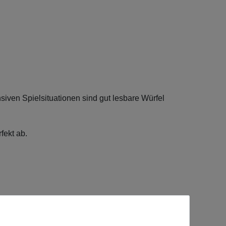
nsiven Spielsituationen sind gut lesbare Würfel
fekt ab.