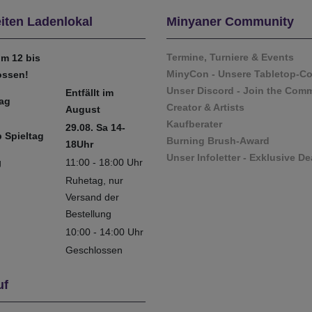
iten Ladenlokal
Minyaner Community
Termine, Turniere & Events
m 12 bis
MinyCon - Unsere Tabletop-C
ossen!
Unser Discord - Join the Com
Entfällt im
tag
Creator & Artists
August
Kaufberater
29.08. Sa 14-
 Spieltag
Burning Brush-Award
18Uhr
Unser Infoletter - Exklusive De
g
11:00 - 18:00 Uhr
Ruhetag, nur
Versand der
Bestellung
10:00 - 14:00 Uhr
Geschlossen
uf