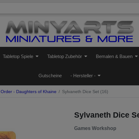
Tabletop Spiele
Tabletop Zubehör
Bemalen & Bauen
Gutscheine
- Hersteller -
Order - Daughters of Khaine
Sylvaneth Dice Set (16)
Sylvaneth Dice Se
Games Workshop