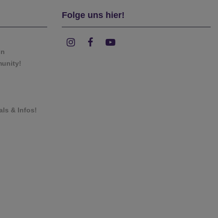
Folge uns hier!
on
munity!
als & Infos!