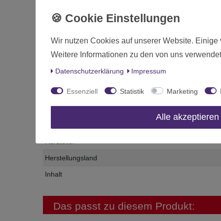
Artikelnummer:
99220204005
Code:
92-20
EAN-Nummer:
5011921212330
Zustand:
Neuware, original verpackt
Wir nutzen Cookies auf unserer Website. Einige 
Weitere Informationen zu den von uns verwendet
Daten­schutz­erklärung
Impressum
Essenziell
Statistik
Marketing
Zustand
Art.-ID
Alle akzeptieren
Altersfreigabe
Hersteller
Herstellungsland
Inhalt
Das passt zu diesem Produkt: