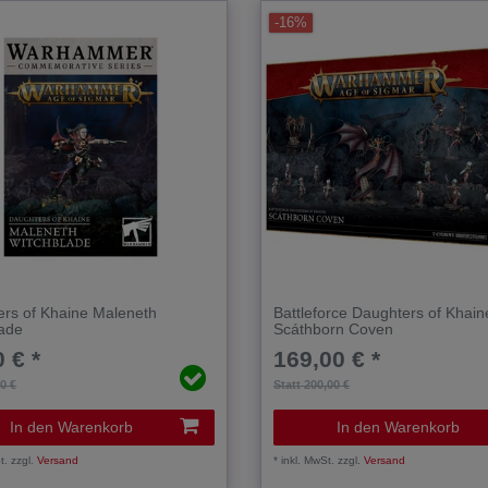
-16%
rs of Khaine Maleneth
Battleforce Daughters of Khain
lade
Scáthborn Coven
 € *
169,00 € *
00 €
Statt 200,00 €
In den Warenkorb
In den Warenkorb
t.
zzgl.
Versand
*
inkl. MwSt.
zzgl.
Versand