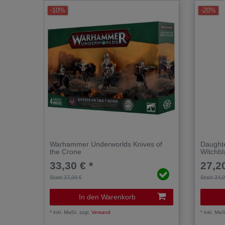
-10%
-20%
Warhammer Underworlds Knives of
Daughte
the Crone
Witchb
33,30 € *
27,20
Statt 37,00 €
Statt 34,
In den Warenkorb
*
inkl. MwSt.
zzgl.
Versand
*
inkl. MwS