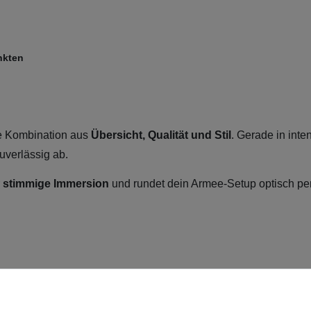
nkten
te Kombination aus
Übersicht, Qualität und Stil
. Gerade in inte
uverlässig ab.
r
stimmige Immersion
und rundet dein Armee-Setup optisch per