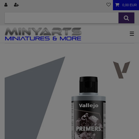
0,00 EUR
☰