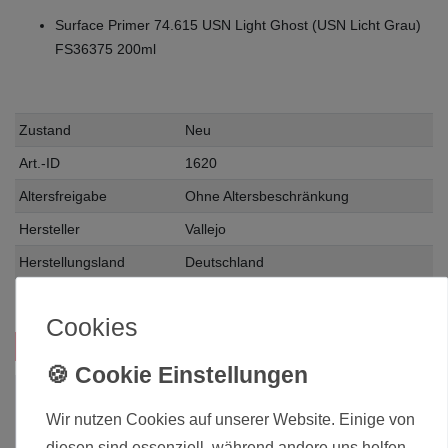
Surface Primer 74.615 USN Light Ghost (USN Licht Grau)
FS36375 200ml
Zustand
Neu
Art.-ID
1620
Altersfreigabe
Ohne Altersbeschränkung
Hersteller
Vallejo
Herstellungsland
Deutschland
Inhalt
0.2 Liter
Cookies
Das passt zu diesem Produkt:
Wir nutzen Cookies auf unserer Website. Einige von
diesen sind essenziell, während andere uns helfen,