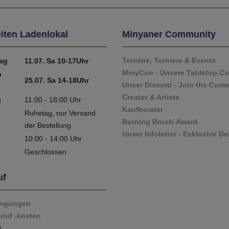
iten Ladenlokal
Minyaner Community
Termine, Turniere & Events
tag
11.07. Sa 10-17Uhr
MinyCon - Unsere Tabletop-C
b
25.07. Sa 14-18Uhr
Unser Discord - Join the Com
Creator & Artists
g
11:00 - 18:00 Uhr
Kaufberater
Ruhetag, nur Versand
Burning Brush-Award
der Bestellung
Unser Infoletter - Exklusive De
10:00 - 14:00 Uhr
Geschlossen
uf
ingungen
und -kosten
t