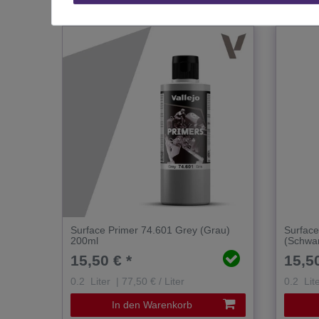
Das passt zu diesem Produkt:
Surface Primer 74.601 Grey (Grau)
Surface
200ml
(Schwa
15,50 € *
15,50
0.2
Liter
| 77,50 € / Liter
0.2
Lit
In den Warenkorb