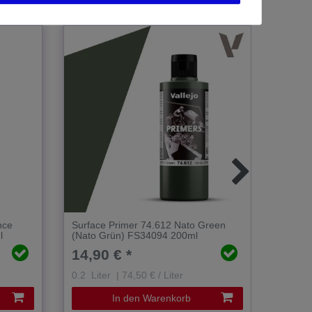
nce
Surface Primer 74.612 Nato Green
Surfac
l
(Nato Grün) FS34094 200ml
Ghost 
200ml
14,90 € *
15,5
0.2
Liter
| 74,50 € / Liter
0.2
Lit
In den Warenkorb