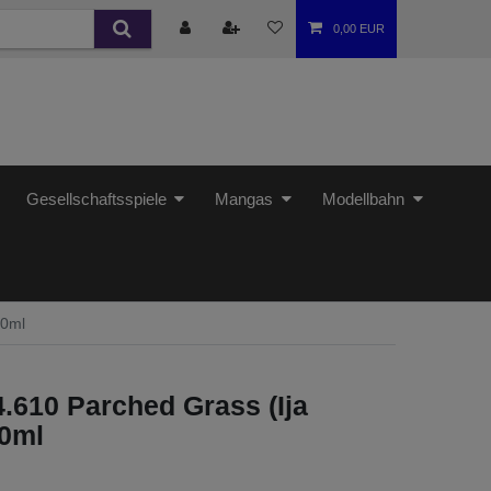
0,00 EUR
Gesellschaftsspiele
Mangas
Modellbahn
00ml
.610 Parched Grass (Ija
00ml