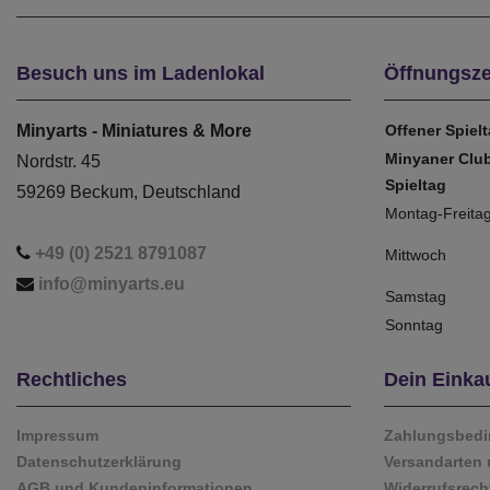
Besuch uns im Ladenlokal
Öffnungsze
Minyarts - Miniatures & More
Offener Spiel
Minyaner Clu
Nordstr. 45
Spieltag
59269 Beckum, Deutschland
Montag-Freita
+49 (0) 2521 8791087
Mittwoch
info@minyarts.eu
Samstag
Sonntag
Rechtliches
Dein Einka
Impressum
Zahlungsbed
Datenschutzerklärung
Versandarten 
AGB und Kundeninformationen
Widerrufsrech