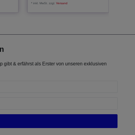
*
inkl. MwSt.
zzgl.
Versand
*
inkl. Mw
en
 gibt & erfährst als Erster von unseren exklusiven