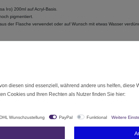
a Iro) 200ml auf Acryl-Basis.
hoch pigmentiert.
t aus der Flasche verwendet oder auf Wunsch mit etwas Wasser verdün
sa Iro) 200ml
Neu
1615
von diesen sind essenziell, während andere uns helfen, diese 
Ohne Altersbeschränkung
en Cookies und Ihren Rechten als Nutzer finden Sie hier:
Vallejo
Deutschland
DHL Wunschzustellung
PayPal
Funktional
Weitere Einst
0.2 Liter
A