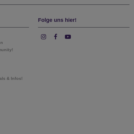
Folge uns hier!
on
munity!
als & Infos!