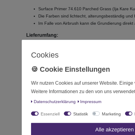
Surface Primer 74.610 Parched Grass (Ija Kare Kus
Die Farben sind lichtecht, alterungsbeständig und 
Im Falle von Airbrush kann die Grundierung direk
Lieferumfang:
Surface Primer 74.610 Parched Grass (Ija Kare Ku
Cookies
Zustand
Art.-ID
Wir nutzen Cookies auf unserer Website. Einige 
Altersfreigabe
Weitere Informationen zu den von uns verwendet
Hersteller
Daten­schutz­erklärung
Impressum
Herstellungsland
Essenziell
Statistik
Marketing
Inhalt
Alle akzeptieren