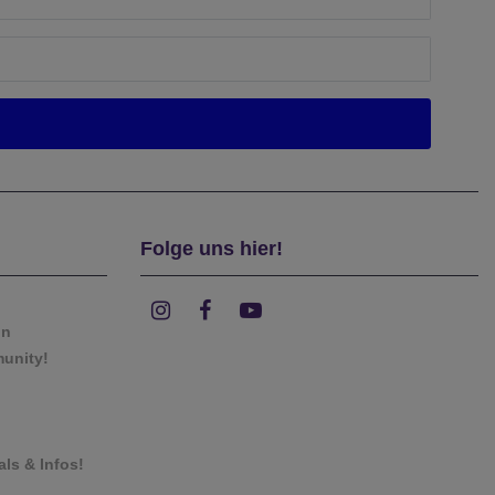
Folge uns hier!
on
munity!
als & Infos!