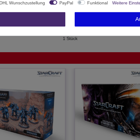
DHL Wunschzustellung
PayPal
Funktional
Weitere Einst
Ab 12 freigegeben
Archon Studio
A
Polen
1 Stück