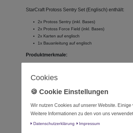
StarCraft Protoss Sentry Set (Englisch) enthält:
2x Protoss Sentry (inkl. Bases)
2x Protoss Force Field (inkl. Bases)
2x Karten auf englisch
1x Bauanleitung auf englisch
Produktmerkmale:
Hersteller:
Archon Studio
Artikelnummer:
SCMG0019
Cookies
EAN-Nummer:
5901397106151
Zustand:
Neuware, original verpackt
Die 
Wir nutzen Cookies auf unserer Website. Einige 
Weitere Informationen zu den von uns verwendet
Zustand
Daten­schutz­erklärung
Impressum
Art.-ID