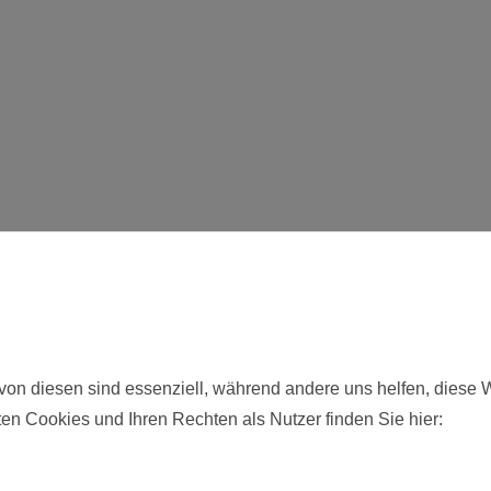
hier angebotenen Modelle werden zerlegt und unbemalt ausgelie
von diesen sind essenziell, während andere uns helfen, diese 
en Cookies und Ihren Rechten als Nutzer finden Sie hier:
Neu
26061