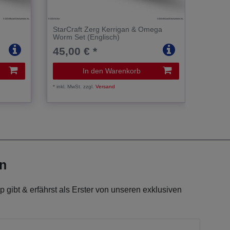
StarCraft Zerg Kerrigan & Omega
StarCra
Worm Set (Englisch)
Founde
45,00 € *
109,
In den Warenkorb
*
inkl. MwSt.
zzgl.
Versand
*
inkl. Mw
en
 gibt & erfährst als Erster von unseren exklusiven