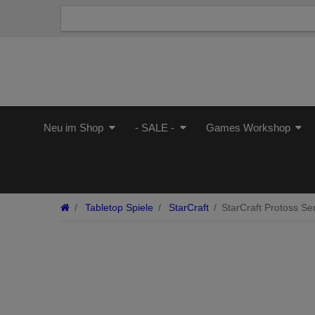
Neu im Shop
- SALE -
Games Workshop
Tabletop Spiele
StarCraft
StarCraft Protoss Sen