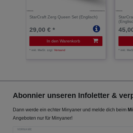
StarCraft Zerg Queen Set (Englisch)
StarCra
(Englis
29,00 € *
45,00
In den Warenkorb
*
inkl. MwSt.
zzgl.
Versand
*
inkl. MwS
Abonnier unseren Infoletter & ve
Dann werde ein echter Minyaner und melde dich beim
Mi
Angeboten nur für Minyaner!
VORNAME