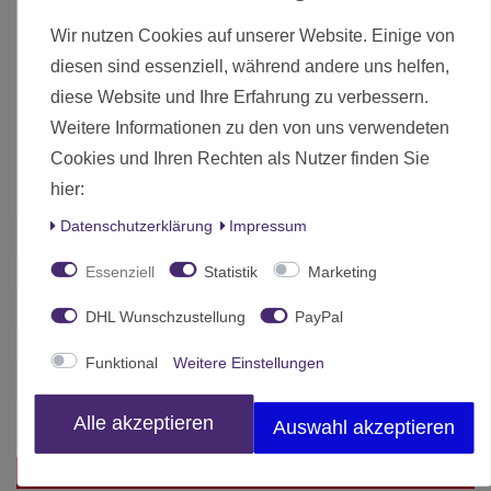
1x Bewegungshilfen-Set (lang, mittel, kurz)
Wir nutzen Cookies auf unserer Website. Einige von
1x Halbe-Reichweite-Messwerkzeug
diesen sind essenziell, während andere uns helfen,
1x Messwerkzeug-Set (5 Segmente)
3x Beiblätter
diese Website und Ihre Erfahrung zu verbessern.
Weitere Informationen zu den von uns verwendeten
Die hier angebotenen Modelle werden zerlegt und unbemalt
Cookies und Ihren Rechten als Nutzer finden Sie
ausgeliefert.
hier:
Daten­schutz­erklärung
Impressum
Zustand
Neu
Essenziell
Statistik
Marketing
Art.-ID
25047
Altersfreigabe
Ab 12 freigegeben
DHL Wunschzustellung
PayPal
Hersteller
Atomic Mass Games
Funktional
Weitere Einstellungen
Herstellungsland
China
Inhalt
1 Stück
Alle akzeptieren
Auswahl akzeptieren
Das passt zu diesem Produkt: