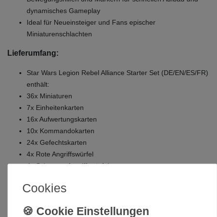
dynamisches Gameplay
Ideal für Neueinsteiger und Fans epischer
Miniaturenschlachten
Lieferumfang:
Star Wars Legion Rebel Alliance Starter Set (DE/EN/ES/FR)
enthält:
36x Miniaturen
7x Einheitenkarten
16x Aufwertungskarten
10x Kommandokarten
24x Gefechtskarten
4x Rote Angriffswürfel
4x Schwarze Angriffswürfel
4x Weiße Angriffswürfel
Cookies
4x Rote Verteidigungswürfel
4x Weiße Verteidigungswürfel
3x Marker-Stanztableaus