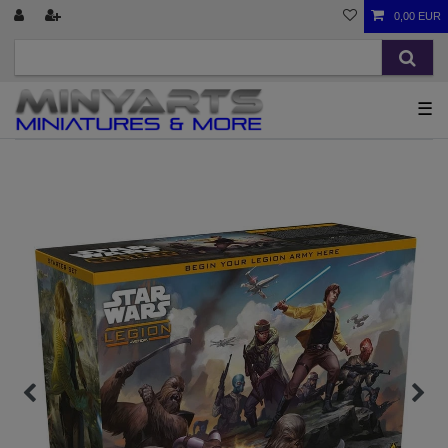
0,00 EUR
☰