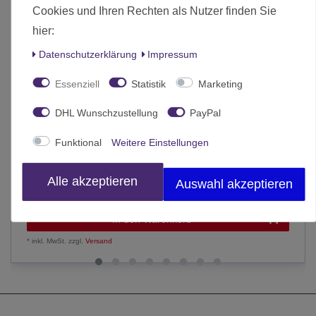
Cookies und Ihren Rechten als Nutzer finden Sie
hier:
Daten­schutz­erklärung
Impressum
Essenziell
Statistik
Marketing
DHL Wunschzustellung
PayPal
Funktional
Weitere Einstellungen
Kaiju No. 8 side B Band 2 Finale (Deutsch)
Alle akzeptieren
Auswahl akzeptieren
9,50 € *
In den Warenkorb
*
inkl. MwSt.
zzgl.
Versand