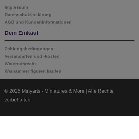
Impressum
Datenschutzerklärung
AGB und Kundeninformationen
Dein Einkauf
Zahlungsbedingungen
Versandarten und -kosten
Widerrufsrecht
Warhammer figuren kaufen
© 2025 Minyarts - Miniatures & More | Alle Rechte
vorbehalten.