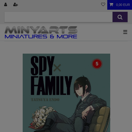
0,00 EUR
☰