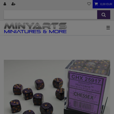
0,00 EUR
☰