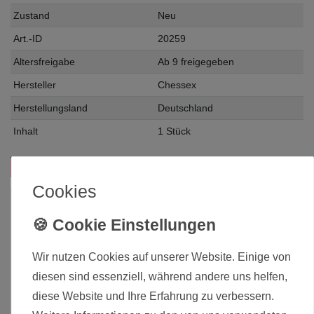
Zustand
Neu
Art.-ID
20259
Altersfreigabe
Ab 9 freigegeben
Hersteller
Chessex
Herstellungsland
Deutschland
Inhalt
1 Stück
Das passt zu diesem Produkt:
Cookies
Wir nutzen Cookies auf unserer Website. Einige von
diesen sind essenziell, während andere uns helfen,
diese Website und Ihre Erfahrung zu verbessern.