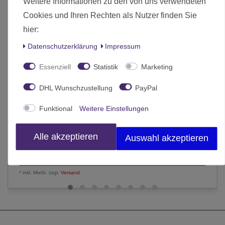
Weitere Informationen zu den von uns verwendeten
Cookies und Ihren Rechten als Nutzer finden Sie
hier:
Daten­schutz­erklärung
Impressum
Essenziell
Statistik
Marketing
DHL Wunschzustellung
PayPal
Funktional
Weitere Einstellungen
Speckled Golden Cobalt 36x W6 12mm Dice Set
Alle akzeptieren
7,90 € *
Auswahl akzeptieren
In den Warenkorb
*
inkl. MwSt.
zzgl.
Versand