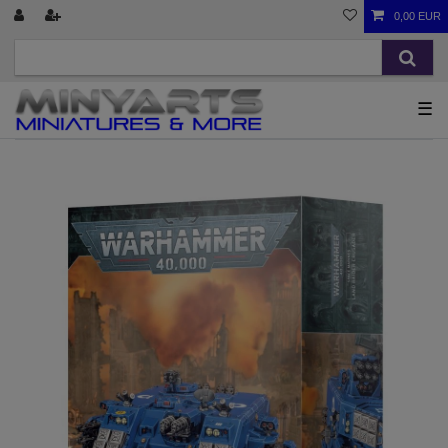
0,00 EUR
☰