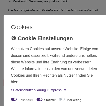
Zustand:
Neuware, original verpackt
Die hier angebotenen Modelle werden zerlegt und unbemalt
ausgeliefert.
Cookies
Zustand
Neu
Art.-ID
1872
Altersfreigabe
Ohne Altersbeschränkung
Wir nutzen Cookies auf unserer Website. Einige von
Hersteller
Games Workshop
diesen sind essenziell, während andere uns helfen,
diese Website und Ihre Erfahrung zu verbessern.
Herstellungsland
United Kingdom
Weitere Informationen zu den von uns verwendeten
Inhalt
1 Stück
Cookies und Ihren Rechten als Nutzer finden Sie
hier:
Das passt zu diesem Produkt:
Daten­schutz­erklärung
Impressum
-10%
Essenziell
Statistik
Marketing