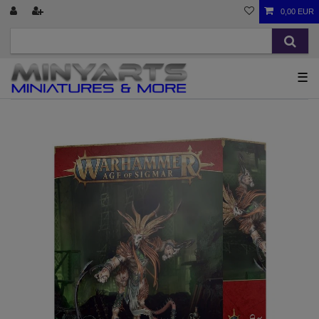
0,00 EUR
☰