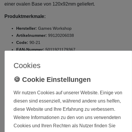
einer ovalen Base von 120x92mm geliefert.
Produktmerkmale:
Hersteller:
Games Workshop
Artikelnummer:
99120206038
Code:
90-21
EAN-Nummer:
5011921179367
Zustand:
Neuware, original verpackt
Cookies
Die hier angebotenen Modelle werden zerlegt und
unbemalt ausgeliefert.
Wir nutzen Cookies auf unserer Website. Einige von
diesen sind essenziell, während andere uns helfen,
Zustand
Neu
diese Website und Ihre Erfahrung zu verbessern.
Art.-ID
1985
Weitere Informationen zu den von uns verwendeten
Altersfreigabe
Ohne Altersbeschränkung
Cookies und Ihren Rechten als Nutzer finden Sie
Hersteller
Games Workshop