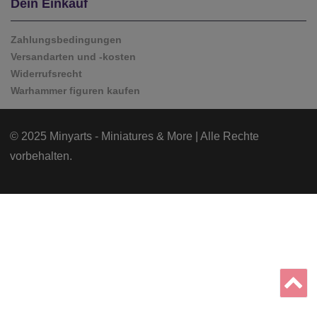
Dein Einkauf
Zahlungsbedingungen
Versandarten und -kosten
Widerrufsrecht
Warhammer figuren kaufen
© 2025 Minyarts - Miniatures & More | Alle Rechte
vorbehalten.