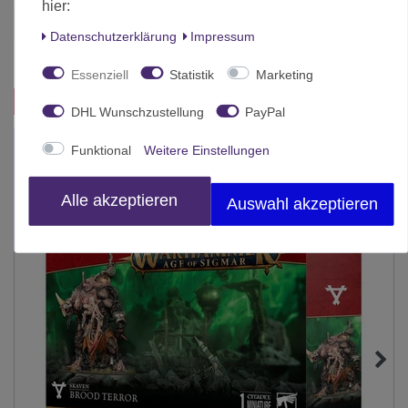
hier:
Herstellungsland
United Kingdom
Daten­schutz­erklärung
Impressum
Inhalt
1 Stück
Essenziell
Statistik
Marketing
Das passt zu diesem Produkt:
DHL Wunschzustellung
PayPal
-10%
Funktional
Weitere Einstellungen
Alle akzeptieren
Auswahl akzeptieren