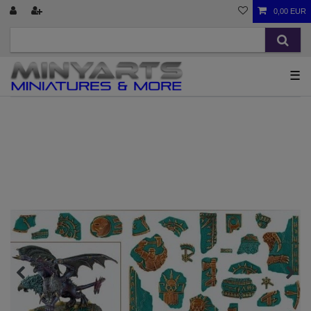
0,00 EUR
☰