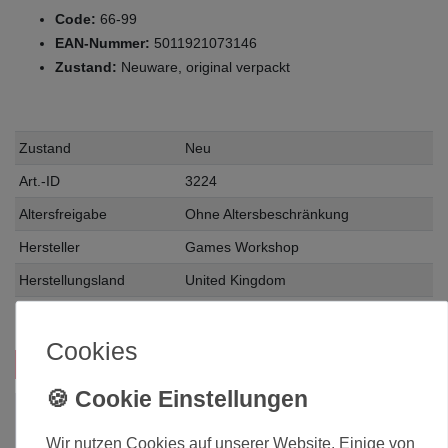
Code:
66-99
EAN-Nummer:
5011921073146
Zustand:
Neuware, original verpackt
Zustand
Neu
Art.-ID
3224
Altersfreigabe
Ohne Altersbeschränkung
Hersteller
Games Workshop
Herstellungsland
United Kingdom
Inhalt
1 Stück
Cookies
Das passt zu diesem Produkt:
-20%
Wir nutzen Cookies auf unserer Website. Einige von