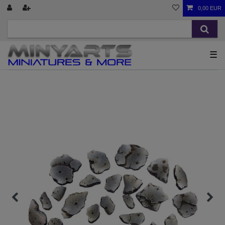
0,00 EUR
☰