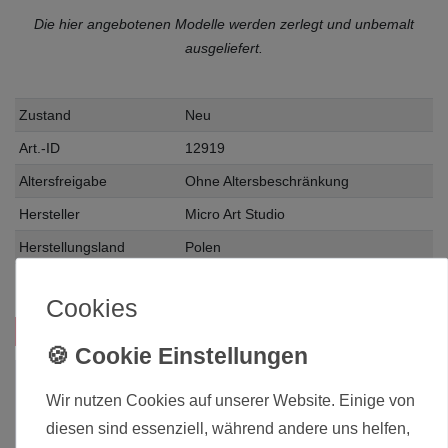
Die hier angebotenen Modelle werden zerlegt und unbemalt
ausgeliefert.
Zustand
Neu
Art.-ID
12919
Altersfreigabe
Ohne Altersbeschränkung
Hersteller
Micro Art Studio
Herstellungsland
Polen
Inhalt
1 Stück
Cookies
Das passt zu diesem Produkt:
Wir nutzen Cookies auf unserer Website. Einige von
diesen sind essenziell, während andere uns helfen,