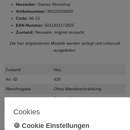
Hersteller:
Games Workshop
Artikelnummer:
99120104083
Code:
46-13
EAN-Nummer:
5011921172825
Zustand:
Neuware, original verpackt
Die hier angebotenen Modelle werden zerlegt und unbemalt
ausgeliefert.
Zustand
Neu
Art.-ID
428
Altersfreigabe
Ohne Altersbeschränkung
Hersteller
Games Workshop
Herstellungsland
United Kingdom
Cookies
Inhalt
1 Stück