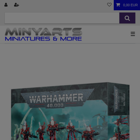
0,00 EUR
☰