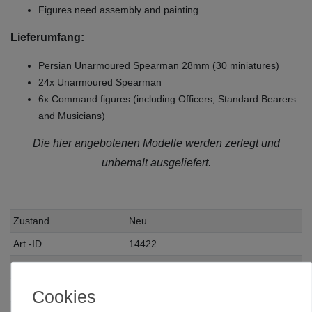
Figures need assembly and painting.
Lieferumfang:
Persian Unarmoured Spearman 28mm (30 miniatures)
24x Unarmoured Spearman
6x Command figures (including Officers, Standard Bearers
and Musicians)
Die hier angebotenen Modelle werden zerlegt und
unbemalt ausgeliefert.
Zustand
Neu
Art.-ID
14422
Altersfreigabe
Ohne Altersbeschränkung
Hersteller
Victrix
Cookies