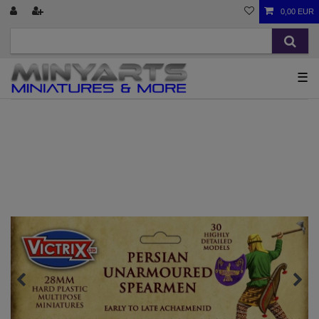
0,00 EUR
☰