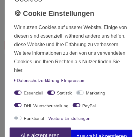
Hersteller
Games Workshop
Herstellungsland
United Kingdom
Wir nutzen Cookies auf unserer Website. Einige von
Inhalt
1 Stück
diesen sind essenziell, während andere uns helfen,
diese Website und Ihre Erfahrung zu verbessern.
Das passt zu diesem Produkt:
Weitere Informationen zu den von uns verwendeten
Cookies und Ihren Rechten als Nutzer finden Sie
hier:
Daten­schutz­erklärung
Impressum
Essenziell
Statistik
Marketing
DHL Wunschzustellung
PayPal
Funktional
Weitere Einstellungen
Alle akzeptieren
Auswahl akzeptieren