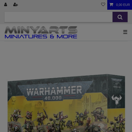
0,00 EUR
☰