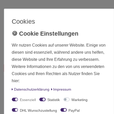
Zustand
Neu
Cookies
Art.-ID
14657
Altersfreigabe
Ohne Altersbeschränkung
Hersteller
Games Workshop
Wir nutzen Cookies auf unserer Website. Einige von
Herstellungsland
United Kingdom
diesen sind essenziell, während andere uns helfen,
Inhalt
1 Stück
diese Website und Ihre Erfahrung zu verbessern.
Weitere Informationen zu den von uns verwendeten
Das passt zu diesem Produkt:
Cookies und Ihren Rechten als Nutzer finden Sie
hier:
-10%
Daten­schutz­erklärung
Impressum
Essenziell
Statistik
Marketing
DHL Wunschzustellung
PayPal