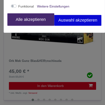
Funktional
Weitere Einstellungen
Alle akzeptieren
Auswahl akzeptieren
Ork Mek Gunz Blas&#039;nschleuda
45,00 € *
Statt 50,00 €
In den Warenkorb
*
inkl. MwSt.
zzgl.
Versand