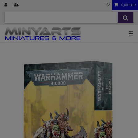
0,00 EUR
☰