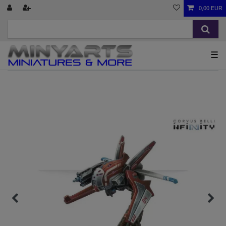
0,00 EUR
☰