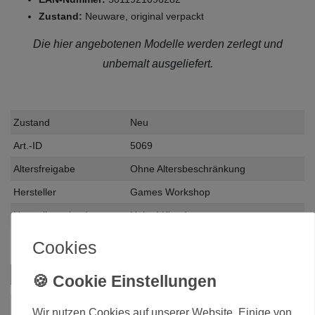
Zustand:
Neuware, original verpackt
Die hier angebotenen Modelle werden zerlegt und
unbemalt ausgeliefert.
Zustand
Neu
Art.-ID
5069
Altersfreigabe
Ohne Altersbeschränkung
Hersteller
Games Workshop
Herstellungsland
United Kingdom
Inhalt
1 Stück
Cookies
Das passt zu diesem Produkt:
Wir nutzen Cookies auf unserer Website. Einige von