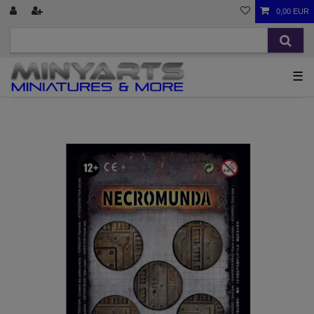
0,00 EUR
☰