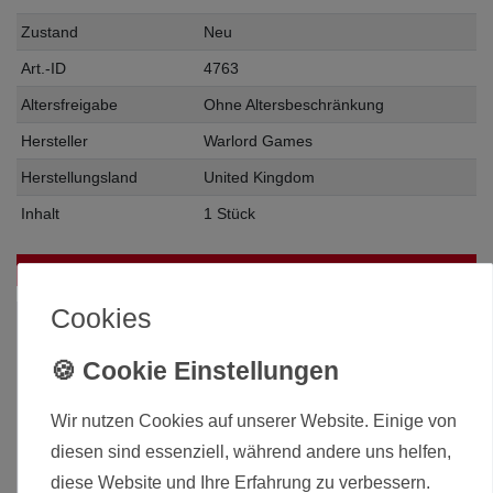
Zustand
Neu
Art.-ID
4763
Altersfreigabe
Ohne Altersbeschränkung
Hersteller
Warlord Games
Herstellungsland
United Kingdom
Inhalt
1 Stück
Das passt zu diesem Produkt:
Cookies
-5%
Wir nutzen Cookies auf unserer Website. Einige von
diesen sind essenziell, während andere uns helfen,
diese Website und Ihre Erfahrung zu verbessern.