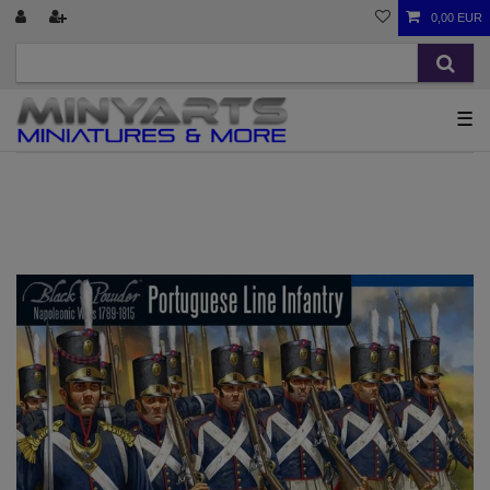
0,00 EUR
☰