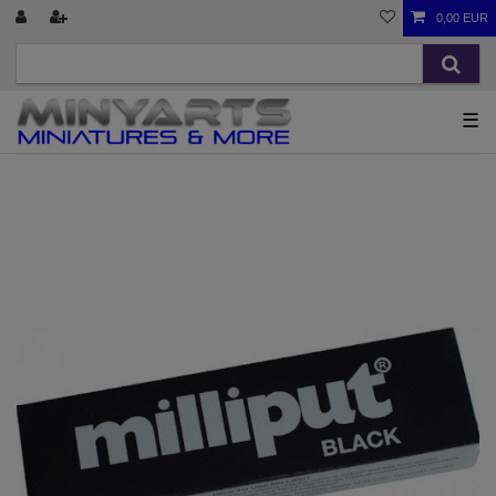
0,00 EUR
☰