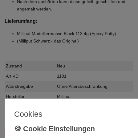
Nach dem aushärten kann diese gefeilt, geschliffen und
angemalt werden.
Lieferumfang:
Milliput Modelliermasse Black 113.4g (Epoxy Putty)
(Milliput Schwarz - das Original)
Zustand
Neu
Art.-ID
1181
Altersfreigabe
Ohne Altersbeschränkung
Hersteller
Milliput
Herstellungsland
Deutschland
Cookies
Inhalt
0.113 Kilogramm
Das passt zu diesem Produkt: