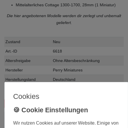
Mittelalterliches Cottage 1300-1700, 28mm (1 Miniatur)
Die hier angebotenen Modelle werden dir zerlegt und unbemalt
geliefert.
Zustand
Neu
Art.-ID
6618
Altersfreigabe
Ohne Altersbeschränkung
Hersteller
Perry Miniatures
Herstellungsland
Deutschland
Inhalt
1 Stück
Cookies
Das passt zu diesem Produkt:
JETZT im SALE!
Wir nutzen Cookies auf unserer Website. Einige von