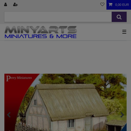
0,00 EUR
☰