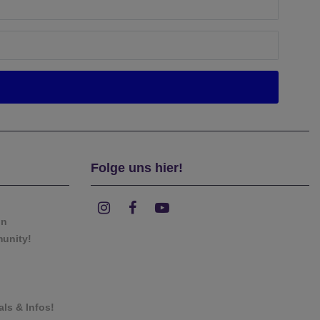
Folge uns hier!
on
munity!
als & Infos!