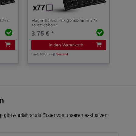
126x
Magnetbases Eckig 25x25mm 77x
Magne
selbstklebend
selbst
3,75 € *
3,75
In den Warenkorb
*
inkl. MwSt.
zzgl.
Versand
*
inkl. Mw
en
 gibt & erfährst als Erster von unseren exklusiven