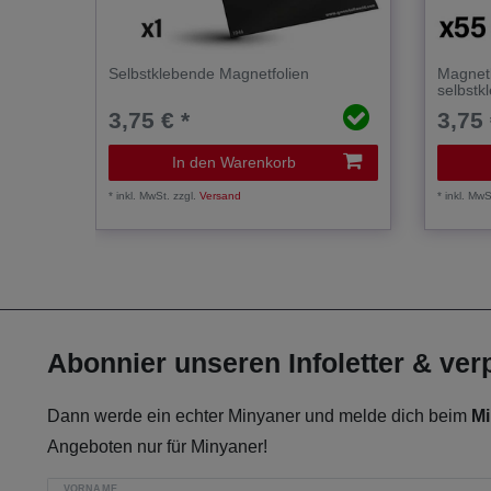
Selbstklebende Magnetfolien
Magnet
selbstk
3,75 € *
3,75 
In den Warenkorb
*
inkl. MwSt.
zzgl.
Versand
*
inkl. MwS
Abonnier unseren Infoletter & ve
Dann werde ein echter Minyaner und melde dich beim
Mi
Angeboten nur für Minyaner!
VORNAME