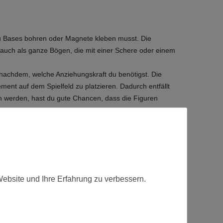
 du Bases bohren oder Magnete kleben musst. Die
 auch als ganze Bögen, die mit einer Schere oder einem
achdem, welche Anziehungskraft du benötigst. Die
ent auf dem Spielfeld zu platzieren. Dadurch entfällt
en werden, hast du gute Chancen, dass die Figuren
uf die Unterseite der Bases.
Website und Ihre Erfahrung zu verbessern.