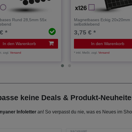
bases Rund 28,5mm 55x
Magnetbases Eckig 20x20mm 
lebend
selbstklebend
€ *
3,75 € *
In den Warenkorb
In den Warenkorb
t.
zzgl.
Versand
*
inkl. MwSt.
zzgl.
Versand
rpasse keine Deals & Produkt-Neuheit
nyaner Infoletter
an! So verpasst du nie, was es Neues im Shop
NACHNAME