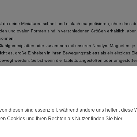
nst du deine Miniaturen schnell und einfach magnetisieren, ohne dass
nden und ovalen Formen sind in verschiedenen Größen erhältlich, aber
können.
Stahlgummiplatten oder zusammen mit unseren Neodym Magneten, je n
 es, große Einheiten in ihren Bewegungstabletts als ein einziges Elem
sch bewegt werden. Selbst wenn die Tabletts angestoßen oder umgestoß
Schutzpapier von der Unterseite der Magnetfolie ab und kleben Sie es a
von diesen sind essenziell, während andere uns helfen, diese 
en Cookies und Ihren Rechten als Nutzer finden Sie hier:
Neu