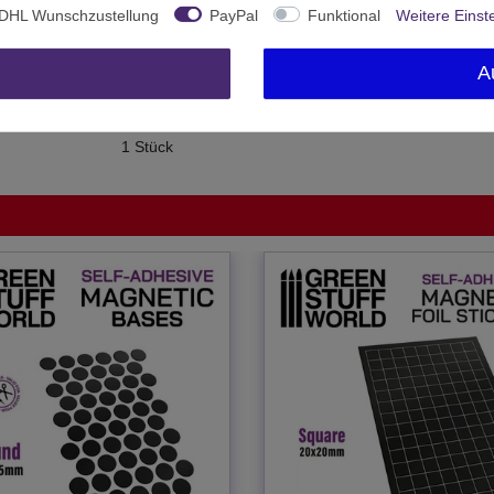
14236
DHL Wunschzustellung
PayPal
Funktional
Weitere Einst
Ohne Altersbeschränkung
A
Green Stuff World
Spanien
1 Stück