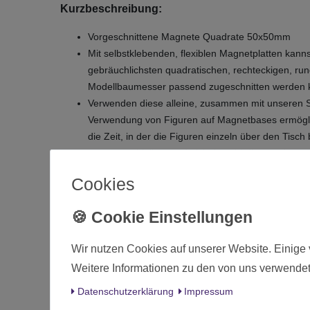
Kurzbeschreibung:
Vorgeschnittene Magnete Quadrate 50x50mm
Mit selbstklebenden, flexiblen Magnetplatten kan
gebräuchlichsten quadratischen, rechteckigen, ru
Modellbaumesser passend zugeschnitten werden 
Verwenden diese alleine, zusammen mit unseren 
Verwendung von Figuren auf Magnetbases ermöglicht
die Zeit, in der die Figuren einzeln über den Ti
zusammenbleiben und nicht beschädigt werden.
Die Anwendung ist sehr einfach. Zieh einfach das 
Cookies
Die Stärke der Aufkleber beträgt ca. 0,9mm.
Lieferumfang:
15x Magnetbases Eckig 50x50mm selbstklebend
Wir nutzen Cookies auf unserer Website. Einige 
Weitere Informationen zu den von uns verwendet
Zustand
Daten­schutz­erklärung
Impressum