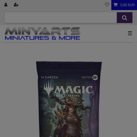
0,00 EUR
☰