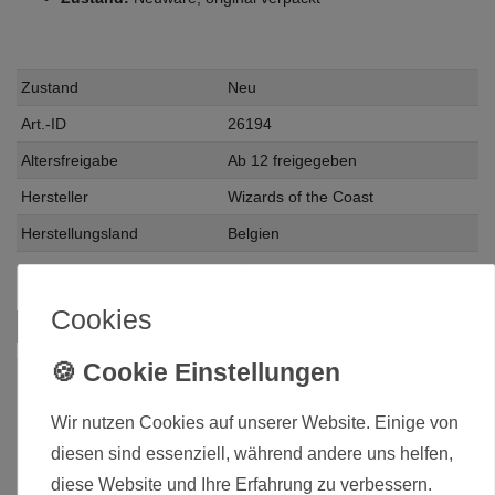
Zustand
Neu
Art.-ID
26194
Altersfreigabe
Ab 12 freigegeben
Hersteller
Wizards of the Coast
Herstellungsland
Belgien
Inhalt
1 Stück
Cookies
Das passt zu diesem Produkt:
Wir nutzen Cookies auf unserer Website. Einige von
diesen sind essenziell, während andere uns helfen,
diese Website und Ihre Erfahrung zu verbessern.