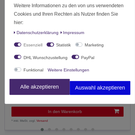
Weitere Informationen zu den von uns verwendeten
Cookies und Ihren Rechten als Nutzer finden Sie
hier:
Daten­schutz­erklärung
Impressum
Essenziell
Statistik
Marketing
DHL Wunschzustellung
PayPal
Funktional
Weitere Einstellungen
Alle akzeptieren
Magic Der Hobbit Collector Booster (Englisch)
Auswahl akzeptieren
59,00 € *
In den Warenkorb
*
inkl. MwSt.
zzgl.
Versand