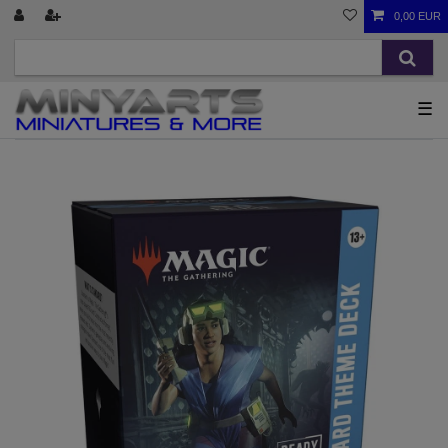
0,00 EUR
☰