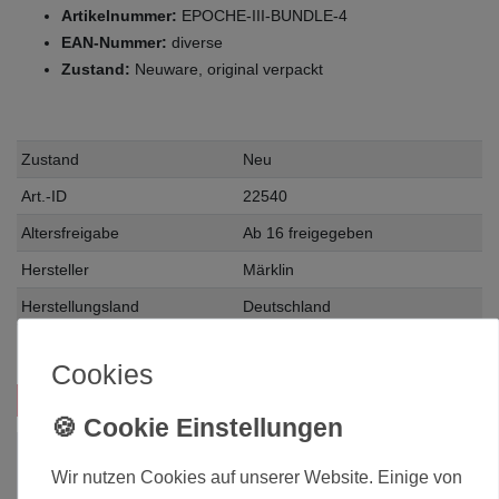
Artikelnummer:
EPOCHE-III-BUNDLE-4
EAN-Nummer:
diverse
Zustand:
Neuware, original verpackt
Zustand
Neu
Art.-ID
22540
Altersfreigabe
Ab 16 freigegeben
Hersteller
Märklin
Herstellungsland
Deutschland
Inhalt
1 Stück
Cookies
Das passt zu diesem Produkt:
Wir nutzen Cookies auf unserer Website. Einige von