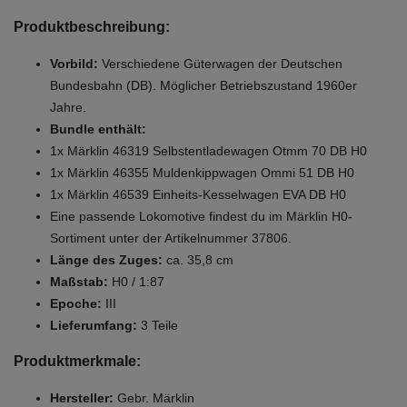
Produktbeschreibung:
Vorbild:
Verschiedene Güterwagen der Deutschen
Bundesbahn (DB). Möglicher Betriebszustand 1960er
Jahre.
Bundle enthält:
1x Märklin 46319 Selbstentladewagen Otmm 70 DB H0
1x Märklin 46355 Muldenkippwagen Ommi 51 DB H0
1x Märklin 46539 Einheits-Kesselwagen EVA DB H0
Eine passende Lokomotive findest du im Märklin H0-
Sortiment unter der Artikelnummer 37806.
Länge des Zuges:
ca. 35,8 cm
Maßstab:
H0 / 1:87
Epoche:
III
Lieferumfang:
3 Teile
Produktmerkmale:
Hersteller:
Gebr. Märklin