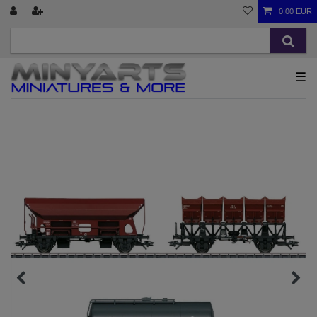
0,00 EUR
☰