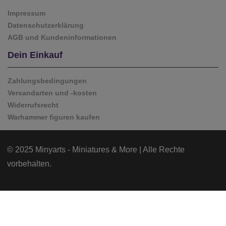
Impressum
Datenschutzerklärung
AGB und Kundeninformationen
Dein Einkauf
Zahlungsbedingungen
Versandarten und -kosten
Widerrufsrecht
Warhammer figuren kaufen
© 2025 Minyarts - Miniatures & More | Alle Rechte
vorbehalten.