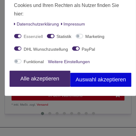
Cookies und Ihren Rechten als Nutzer finden Sie
hier:
Daten­schutz­erklärung
Impressum
Essenziell
Statistik
Marketing
DHL Wunschzustellung
PayPal
Funktional
Weitere Einstellungen
Märklin 4430 Start up Offener Güterwagen El-u 061 DB H0
Alle akzeptieren
Auswahl akzeptieren
13,99 € *
In den Warenkorb
*
inkl. MwSt.
zzgl.
Versand