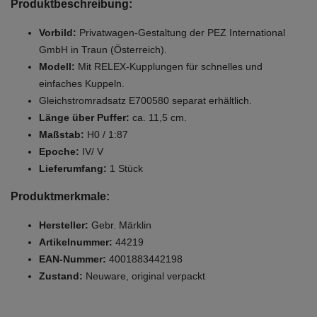
Produktbeschreibung:
Vorbild:
Privatwagen-Gestaltung der PEZ International
GmbH in Traun (Österreich).
Modell:
Mit RELEX-Kupplungen für schnelles und
einfaches Kuppeln.
Gleichstromradsatz E700580 separat erhältlich.
Länge über Puffer:
ca. 11,5 cm.
Maßstab:
H0 / 1:87
Epoche:
IV/ V
Lieferumfang:
1 Stück
Produktmerkmale:
Hersteller:
Gebr. Märklin
Artikelnummer:
44219
EAN-Nummer:
4001883442198
Zustand:
Neuware, original verpackt