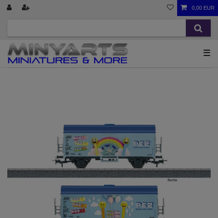
0,00 EUR
☰