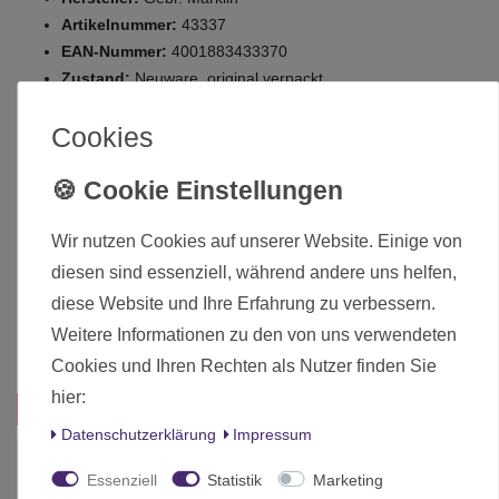
Artikelnummer:
43337
EAN-Nummer:
4001883433370
Zustand:
Neuware, original verpackt
Cookies
Zustand
Neu
Art.-ID
23444
Wir nutzen Cookies auf unserer Website. Einige von
Altersfreigabe
Ab 16 freigegeben
diesen sind essenziell, während andere uns helfen,
Hersteller
Märklin
diese Website und Ihre Erfahrung zu verbessern.
Herstellungsland
Deutschland
Weitere Informationen zu den von uns verwendeten
Inhalt
1 Stück
Cookies und Ihren Rechten als Nutzer finden Sie
hier:
Das passt zu diesem Produkt:
Daten­schutz­erklärung
Impressum
Essenziell
Statistik
Marketing