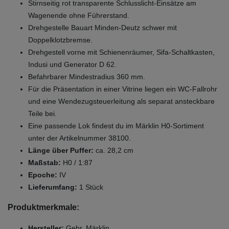
Stirnseitig rot transparente Schlusslicht-Einsätze am
Wagenende ohne Führerstand.
Drehgestelle Bauart Minden-Deutz schwer mit
Doppelklotzbremse.
Drehgestell vorne mit Schienenräumer, Sifa-Schaltkasten,
Indusi und Generator D 62.
Befahrbarer Mindestradius 360 mm.
Für die Präsentation in einer Vitrine liegen ein WC-Fallrohr
und eine Wendezugsteuerleitung als separat ansteckbare
Teile bei.
Eine passende Lok findest du im Märklin H0-Sortiment
unter der Artikelnummer 38100.
Länge über Puffer:
ca. 28,2 cm
Maßstab:
H0 / 1:87
Epoche:
IV
Lieferumfang:
1 Stück
Produktmerkmale:
Hersteller:
Gebr. Märklin