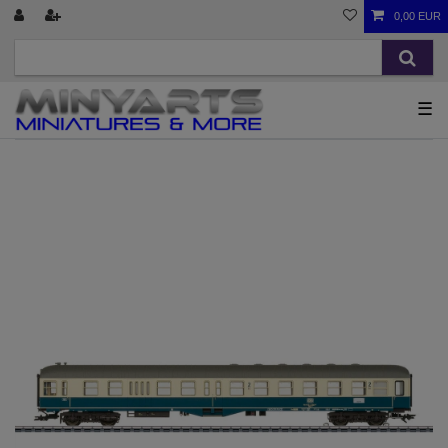
0,00 EUR
☰