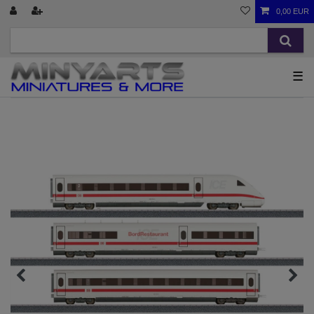
0,00 EUR
☰