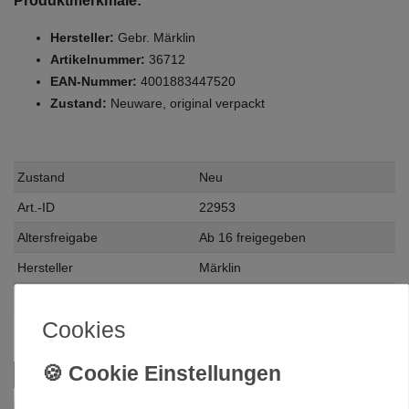
Produktmerkmale:
Hersteller:
Gebr. Märklin
Artikelnummer:
36712
EAN-Nummer:
4001883447520
Zustand:
Neuware, original verpackt
Zustand
Neu
Art.-ID
22953
Altersfreigabe
Ab 16 freigegeben
Hersteller
Märklin
Herstellungsland
Deutschland
Cookies
Inhalt
1 Stück
Das passt zu diesem Produkt: