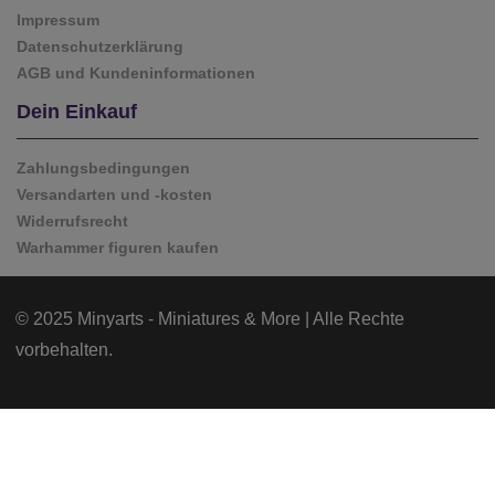
Impressum
Datenschutzerklärung
AGB und Kundeninformationen
Dein Einkauf
Zahlungsbedingungen
Versandarten und -kosten
Widerrufsrecht
Warhammer figuren kaufen
© 2025 Minyarts - Miniatures & More | Alle Rechte
vorbehalten.