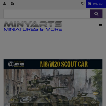
0,00 EUR
☰