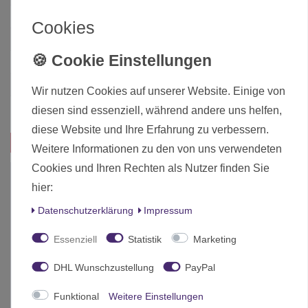
Art.-ID
2294
Cookies
Altersfreigabe
Ab 12 freigegeben
Hersteller
Warlord Games
Herstellungsland
United Kingdom
Wir nutzen Cookies auf unserer Website. Einige von
Inhalt
1 Stück
diesen sind essenziell, während andere uns helfen,
diese Website und Ihre Erfahrung zu verbessern.
Das passt zu diesem Produkt:
Weitere Informationen zu den von uns verwendeten
Cookies und Ihren Rechten als Nutzer finden Sie
-6%
hier:
Daten­schutz­erklärung
Impressum
Essenziell
Statistik
Marketing
DHL Wunschzustellung
PayPal
Funktional
Weitere Einstellungen