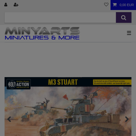
0,00 EUR
☰