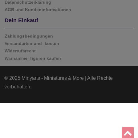
Datenschutzerklärung
AGB und Kundeninformationen
Dein Einkauf
Zahlungsbedingungen
Versandarten und -kosten
Widerrufsrecht
Warhammer figuren kaufen
© 2025 Minyarts - Miniatures & More | Alle Rechte
vorbehalten.