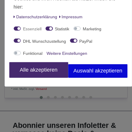
hier:
Daten­schutz­erklärung
Impressum
Essenziell
Statistik
Marketing
DHL Wunschzustellung
PayPal
Funktional
Weitere Einstellungen
Dodge WC51/WC52 Beeps 3/4 Ton 4x4 Truck 1/56 28mm
26,50 € *
Alle akzeptieren
Auswahl akzeptieren
In den Warenkorb
*
inkl. MwSt.
zzgl.
Versand
Abonnier unseren Infoletter &