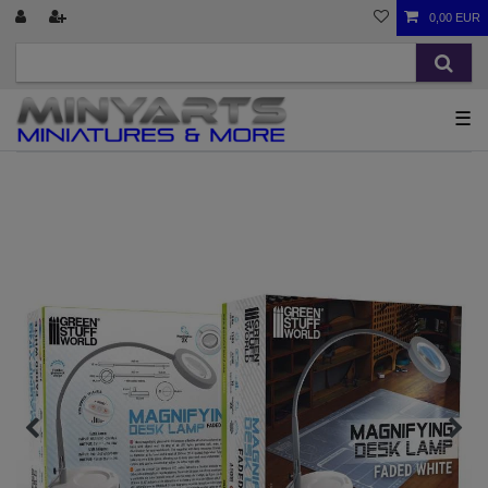
0,00 EUR
☰