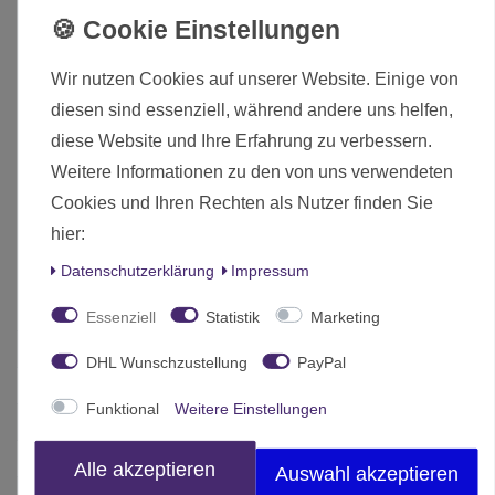
Flexibler Arm und schwenkbare Struktur
USB- und Euro-Stecker
Kabellänge: ca. 2 Meter
Wir nutzen Cookies auf unserer Website. Einige von
Farbe: mattschwarz (Darth Black)
diesen sind essenziell, während andere uns helfen,
HINWEISE: Die Lampe ist für den Gebrauch in Ländern mit
diese Website und Ihre Erfahrung zu verbessern.
niedrigerer Spannung (100-127 V) geeignet, wird jedoch
Weitere Informationen zu den von uns verwendeten
nur mit einem Euro-Stecker geliefert.
Cookies und Ihren Rechten als Nutzer finden Sie
Lieferumfang:
hier:
Lupenlampe Faded White
Daten­schutz­erklärung
Impressum
Essenziell
Statistik
Marketing
Zustand
Neu
DHL Wunschzustellung
PayPal
Art.-ID
24676
Funktional
Weitere Einstellungen
Altersfreigabe
Ohne Altersbeschränkung
Hersteller
Green Stuff World
Alle akzeptieren
Auswahl akzeptieren
Herstellungsland
Spanien