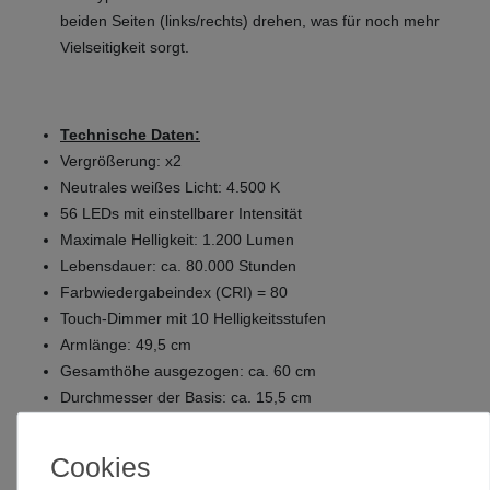
beiden Seiten (links/rechts) drehen, was für noch mehr
Vielseitigkeit sorgt.
Technische Daten:
Vergrößerung: x2
Neutrales weißes Licht: 4.500 K
56 LEDs mit einstellbarer Intensität
Maximale Helligkeit: 1.200 Lumen
Lebensdauer: ca. 80.000 Stunden
Farbwiedergabeindex (CRI) = 80
Touch-Dimmer mit 10 Helligkeitsstufen
Armlänge: 49,5 cm
Gesamthöhe ausgezogen: ca. 60 cm
Durchmesser der Basis: ca. 15,5 cm
USB-Eingang: 5 V/1–2 A (max. 10 W)
Kompatibel mit Adaptern: 100–240 V, 50/60 Hz
Cookies
Adapterausgang: 5 V/2 A