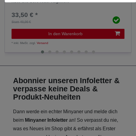
KoW Orc Gore Rider Regiment
33,50 € *
Statt 40,00 €
In den Warenkorb
*
inkl. MwSt.
zzgl.
Versand
Abonnier unseren Infoletter &
verpasse keine Deals &
Produkt-Neuheiten
Dann werde ein echter Minyaner und melde dich
beim
Minyaner Infoletter
an! So verpasst du nie,
was es Neues im Shop gibt & erfährst als Erster