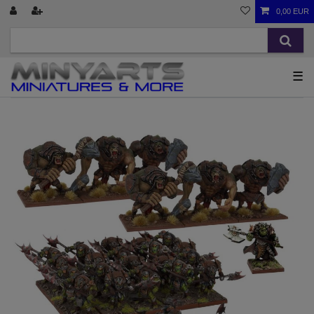
0,00 EUR
☰