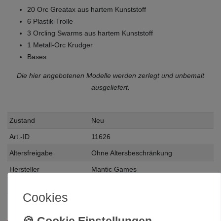
20 Orc Greatax aus hartem Kunststoff
6 Plastik-Trolle
3 Orcling Swarms aus hartem Kunststoff
1 Metall-Orc Krudger
Bases
Die hier angebotenen Modelle werden zerlegt und unbemalt
ausgeliefert.
Zustand
Neu
Art.-ID
11626
Altersfreigabe
Ohne Altersbeschränkung
Hersteller
Mantic Games
Herstellungsland
Deutschland
Cookies
Inhalt
1 Stück