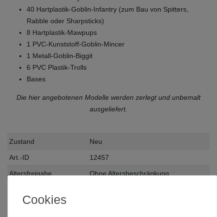
40 Hartplastik-Goblin-Infantry (zum Bau von Spitters,
Rabble oder Sharpsticks)
8 Hartplastik-Mawpups
1 PVC-Kunststoff-Goblin-Mincer
1 Metall-Goblin-Biggit
6 PVC Plastik-Trolls
Bases
Die hier angebotenen Modelle werden zerlegt und unbemalt
ausgeliefert.
Zustand
Neu
Art.-ID
12457
Altersfreigabe
Ohne Altersbeschränkung
Hersteller
Mantic Games
Cookies
Herstellungsland
Deutschland