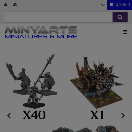
0,00 EUR
☰