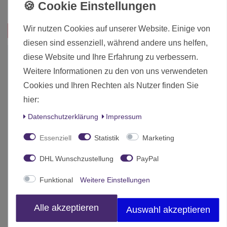
Inhalt
1 Stück
Wir nutzen Cookies auf unserer Website. Einige von
Das passt zu diesem Produkt:
diesen sind essenziell, während andere uns helfen,
-19%
diese Website und Ihre Erfahrung zu verbessern.
Weitere Informationen zu den von uns verwendeten
Cookies und Ihren Rechten als Nutzer finden Sie
hier:
Daten­schutz­erklärung
Impressum
Essenziell
Statistik
Marketing
DHL Wunschzustellung
PayPal
Funktional
Weitere Einstellungen
Alle akzeptieren
Auswahl akzeptieren