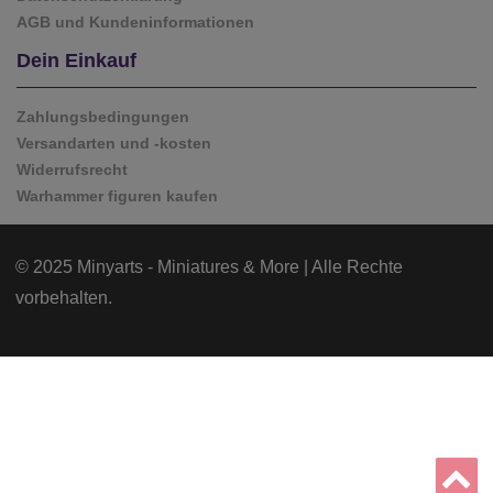
AGB und Kundeninformationen
Dein Einkauf
Zahlungsbedingungen
Versandarten und -kosten
Widerrufsrecht
Warhammer figuren kaufen
© 2025 Minyarts - Miniatures & More | Alle Rechte
vorbehalten.