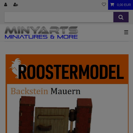
0,00 EUR
☰