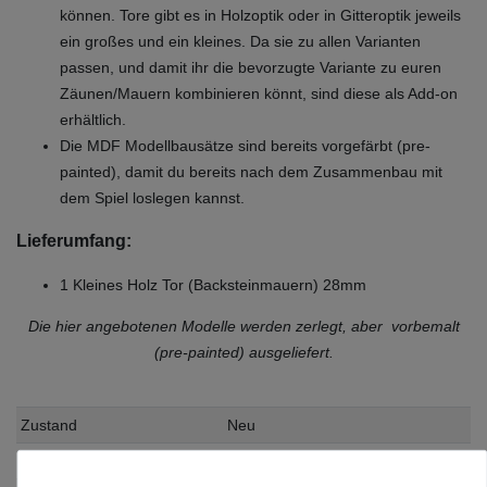
können. Tore gibt es in Holzoptik oder in Gitteroptik jeweils
ein großes und ein kleines. Da sie zu allen Varianten
passen, und damit ihr die bevorzugte Variante zu euren
Zäunen/Mauern kombinieren könnt, sind diese als Add-on
erhältlich.
Die MDF Modellbausätze sind bereits vorgefärbt (pre-
painted), damit du bereits nach dem Zusammenbau mit
dem Spiel loslegen kannst.
Lieferumfang:
1 Kleines Holz Tor (Backsteinmauern) 28mm
Die hier angebotenen Modelle werden zerlegt, aber vorbemalt
(pre-painted) ausgeliefert.
Zustand
Neu
Art.-ID
19718