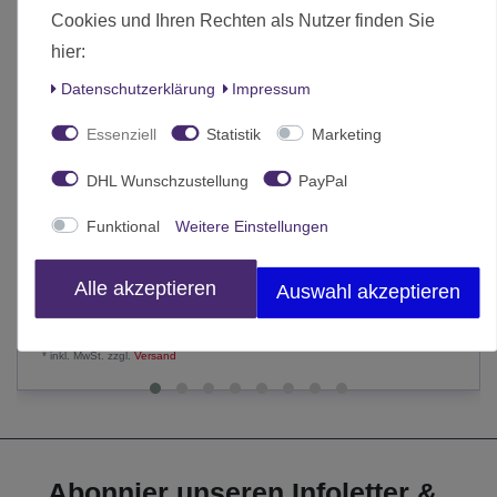
Cookies und Ihren Rechten als Nutzer finden Sie
hier:
Daten­schutz­erklärung
Impressum
Essenziell
Statistik
Marketing
DHL Wunschzustellung
PayPal
Funktional
Weitere Einstellungen
Hell’s Paradise Band 7 (Deutsch)
6,95 € *
Alle akzeptieren
Auswahl akzeptieren
In den Warenkorb
*
inkl. MwSt.
zzgl.
Versand
Abonnier unseren Infoletter &