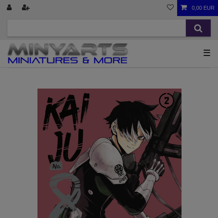
0,00 EUR
☰