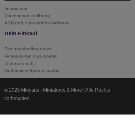
Impressum
Datenschutzerklärung
AGB und Kundeninformationen
Dein Einkauf
Zahlungsbedingungen
Versandarten und -kosten
Widerrufsrecht
Warhammer figuren kaufen
© 2025 Minyarts - Miniatures & More | Alle Rechte
vorbehalten.