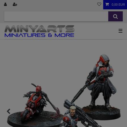
0,00 EUR
☰