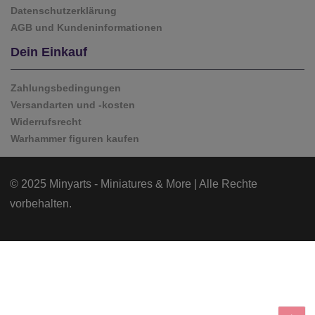
Datenschutzerklärung
AGB und Kundeninformationen
Dein Einkauf
Zahlungsbedingungen
Versandarten und -kosten
Widerrufsrecht
Warhammer figuren kaufen
© 2025 Minyarts - Miniatures & More | Alle Rechte
vorbehalten.