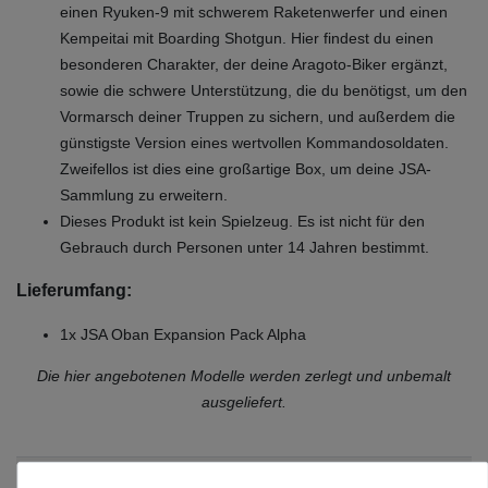
einen Ryuken-9 mit schwerem Raketenwerfer und einen
Kempeitai mit Boarding Shotgun. Hier findest du einen
besonderen Charakter, der deine Aragoto-Biker ergänzt,
sowie die schwere Unterstützung, die du benötigst, um den
Vormarsch deiner Truppen zu sichern, und außerdem die
günstigste Version eines wertvollen Kommandosoldaten.
Zweifellos ist dies eine großartige Box, um deine JSA-
Sammlung zu erweitern.
Dieses Produkt ist kein Spielzeug. Es ist nicht für den
Gebrauch durch Personen unter 14 Jahren bestimmt.
Lieferumfang:
1x JSA Oban Expansion Pack Alpha
Die hier angebotenen Modelle werden zerlegt und unbemalt
ausgeliefert.
Zustand
Neu