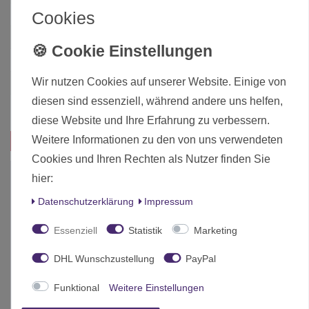
Cookies
Art.-ID
25540
Altersfreigabe
Ab 12 freigegeben
Hersteller
Corvus Belli
Wir nutzen Cookies auf unserer Website. Einige von
Herstellungsland
Spanien
diesen sind essenziell, während andere uns helfen,
Inhalt
1 Stück
diese Website und Ihre Erfahrung zu verbessern.
Weitere Informationen zu den von uns verwendeten
Das passt zu diesem Produkt:
Cookies und Ihren Rechten als Nutzer finden Sie
hier:
Daten­schutz­erklärung
Impressum
Essenziell
Statistik
Marketing
DHL Wunschzustellung
PayPal
Funktional
Weitere Einstellungen