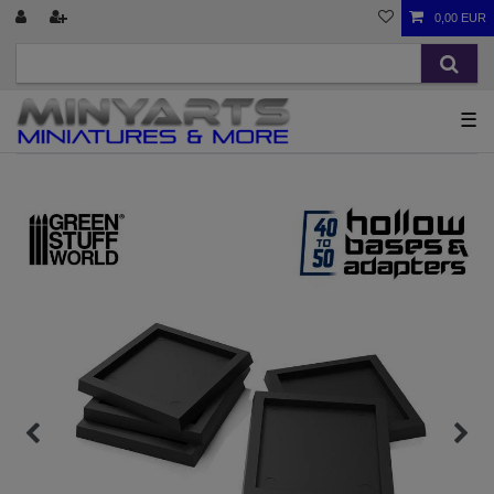
0,00 EUR
☰