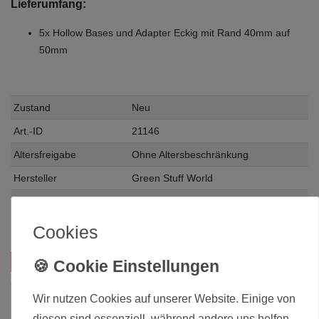
Lieferumfang:
5x Hollow Bases und Adapter Eckig mit Rand 40mm auf
50mm
Zustand
Neu
Art.-ID
21146
Altersfreigabe
Ohne Altersbeschränkung
Hersteller
Green Stuff World
Herstellungsland
Spanien
Inhalt
1 Stück
Cookies
Das passt zu diesem Produkt:
Wir nutzen Cookies auf unserer Website. Einige von
diesen sind essenziell, während andere uns helfen,