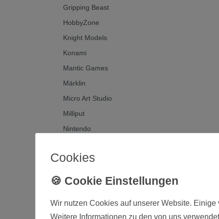
Gripping Beast
HobbyZone
Knight Models
Konami
Mantic Games
Märklin
Micro Art Studio
Milliput
Nintendo
Noch
Cookies
North Star Military Figures
Para Bellum Wargames
Perry Miniatures
Wir nutzen Cookies auf unserer Website. Einige 
Rubicon Models
Weitere Informationen zu den von uns verwendet