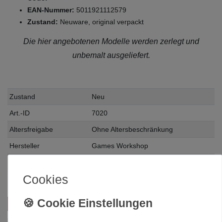
EAN-Nummer:
5011921112579
Zustand:
Neuware, original verpackt
Die hier angebotenen Modelle werden zerlegt und
unbemalt ausgeliefert.
Zustand
Neu
Art.-ID
7020
Altersfreigabe
Ohne Altersbeschränkung
Hersteller
Games Workshop
Herstellungsland
United Kingdom
Cookies
Inhalt
1 Stück
Das passt zu diesem Produkt: