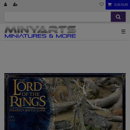
0,00 EUR
☰