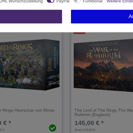
DHL Wunschzustellung
PayPal
Funktional
Weitere Einst
A
-17%
r Ringe Heerschar von Minas
The Lord of The Rings The War
Rohirrim (Englisch)
 € *
145,00 € *
00 €
Statt 175,00 €