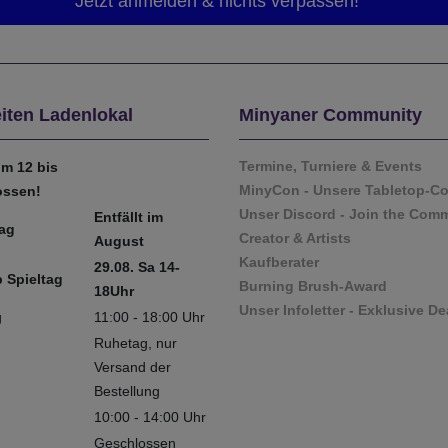
iten Ladenlokal
Minyaner Community
Termine, Turniere & Events
m 12 bis
MinyCon - Unsere Tabletop-C
ossen!
Unser Discord - Join the Com
Entfällt im
tag
Creator & Artists
August
Kaufberater
29.08. Sa 14-
 Spieltag
Burning Brush-Award
18Uhr
Unser Infoletter - Exklusive De
g
11:00 - 18:00 Uhr
Ruhetag, nur
Versand der
Bestellung
10:00 - 14:00 Uhr
Geschlossen