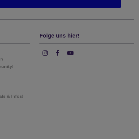
Folge uns hier!
on
munity!
als & Infos!