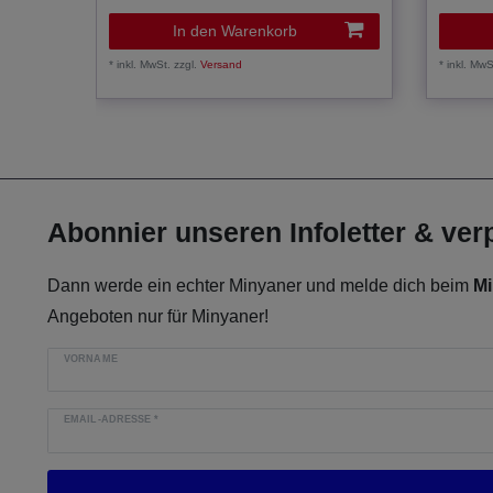
In den Warenkorb
*
inkl. MwSt.
zzgl.
Versand
*
inkl. MwS
Abonnier unseren Infoletter & ve
Dann werde ein echter Minyaner und melde dich beim
Mi
Angeboten nur für Minyaner!
VORNAME
EMAIL-ADRESSE
*