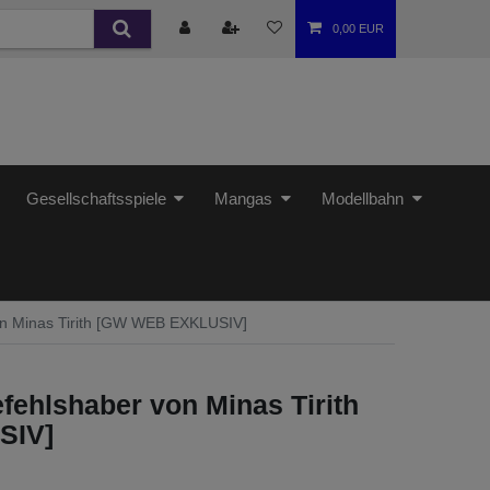
0,00 EUR
Gesellschaftsspiele
Mangas
Modellbahn
on Minas Tirith [GW WEB EXKLUSIV]
fehlshaber von Minas Tirith
SIV]