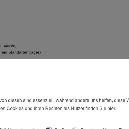
iniaturen)
 ein Standartenträger)
ie hier angebotenen Modelle werden zerlegt und unbemalt ausgeliefer
Neu
23420
Ab 12 freigegeben
von diesen sind essenziell, während andere uns helfen, diese 
Games Workshop
en Cookies und Ihren Rechten als Nutzer finden Sie hier:
United Kingdom
1 Stück