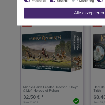
Essenziell
Statistik
Marketing
Das passt zu diesem Produkt:
Alle akzeptieren
-23%
-10%
Middle-Earth Fréaláf Hildeson, Olwyn
Herr de
& Lief, Heroes of Rohan
Tirith
32,50 € *
68,40
Statt 42,00 €
Statt 76,