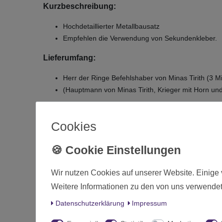
Kurzbeschreibung:
Hochdetaillierter Metallbausatz
Empfehlen die Verwendung von Sekundenkleber.
Lieferumfang:
Herr der Ringe Befehlshaber von Minas Tirith (3 M
(Hauptmann von Minas Tirith, Krieger mit Horn und
D
Cookies
Zustand
Art.-ID
Altersfreigabe
Wir nutzen Cookies auf unserer Website. Einige 
Hersteller
Weitere Informationen zu den von uns verwendet
Herstellungsland
Daten­schutz­erklärung
Impressum
Inhalt