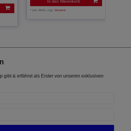
In den Warenkorb
*
inkl. MwSt.
zzgl.
Versand
*
inkl. Mw
en
 gibt & erfährst als Erster von unseren exklusiven