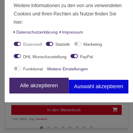
Weitere Informationen zu den von uns verwendeten
Cookies und Ihren Rechten als Nutzer finden Sie
hier:
Daten­schutz­erklärung
Impressum
Essenziell
Statistik
Marketing
DHL Wunschzustellung
PayPal
Funktional
Weitere Einstellungen
Alle akzeptieren
Half-Size Schaumstoff Noppenschaum Einlage 50 mm
Auswahl akzeptieren
2,90 € *
In den Warenkorb
*
inkl. MwSt.
zzgl.
Versand