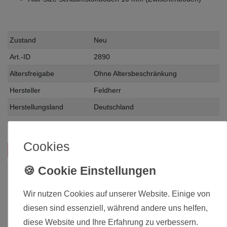
Zustand
Neu
Art.-ID
2890
Altersfreigabe
Ohne Altersbeschränkung
Hersteller
Feldherr
Herstellungsland
Deutschland
Inhalt
1 Stück
Cookies
Das passt zu diesem Produkt:
JETZT im SALE!
Wir nutzen Cookies auf unserer Website. Einige von
diesen sind essenziell, während andere uns helfen,
diese Website und Ihre Erfahrung zu verbessern.