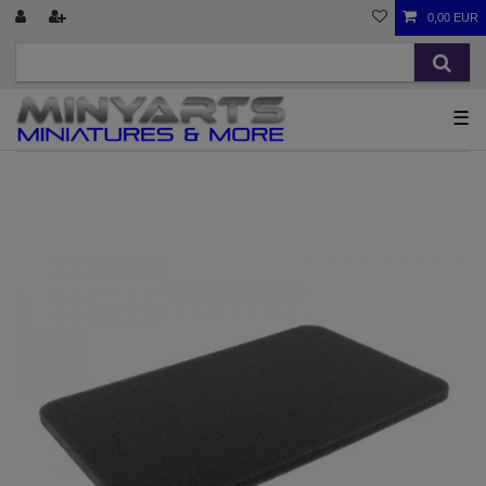
0,00 EUR
☰