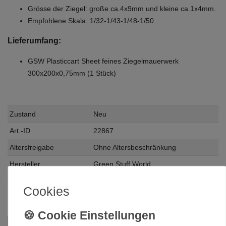
Grösse der Ziegel: große ca.4x9mm und kleine ca.1x4mm.
Empfohlene Skala: 1/32-1/43-1/48-1/50
Lieferumfang:
GSW Plasticcart Sheet feines Ziegelmauerwerk
300x200x0,75mm (1 Stück)
Zustand
Neu
Art.-ID
22867
Altersfreigabe
Ohne Altersbeschränkung
Hersteller
Green Stuff World
Herstellungsland
Spanien
Cookies
Inhalt
1 Stück
Das passt zu diesem Produkt: