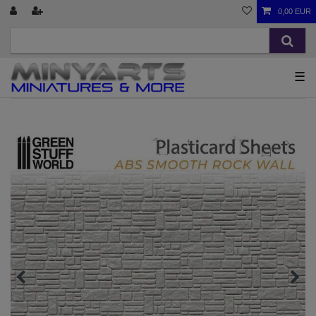
0,00 EUR
☰