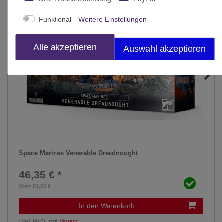
Funktional
Weitere Einstellungen
Alle akzeptieren
Auswahl akzeptieren
Space Marines Venerable Dreadnought
46,35 € *
Statt 51,50 €
In den Warenkorb
*
inkl. MwSt.
zzgl.
Versand