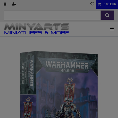
0,00 EUR
☰