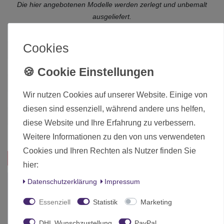
Die hier angebotenen Modelle werden zerlegt und unbemalt
ausgeliefert.
Cookies
Zustand
Neu
Art.-ID
16118
Altersfreigabe
Ab 12 freigegeben
Wir nutzen Cookies auf unserer Website. Einige von
Hersteller
Games Workshop
diesen sind essenziell, während andere uns helfen,
Herstellungsland
United Kingdom
diese Website und Ihre Erfahrung zu verbessern.
Inhalt
1 Stück
Weitere Informationen zu den von uns verwendeten
Cookies und Ihren Rechten als Nutzer finden Sie
Das passt zu diesem Produkt:
hier:
Daten­schutz­erklärung
Impressum
-10%
Essenziell
Statistik
Marketing
DHL Wunschzustellung
PayPal