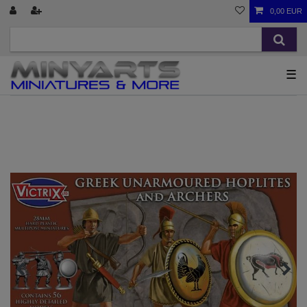
0,00 EUR
☰