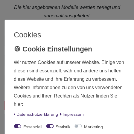
Die hier angebotenen Modelle werden zerlegt und
unbemalt ausgeliefert.
Cookies
Zustand
Neu
Art.-ID
9974
Altersfreigabe
Ohne Altersbeschränkung
Wir nutzen Cookies auf unserer Website. Einige von
Hersteller
Victrix
diesen sind essenziell, während andere uns helfen,
diese Website und Ihre Erfahrung zu verbessern.
Herstellungsland
Deutschland
Weitere Informationen zu den von uns verwendeten
Inhalt
1 Stück
Cookies und Ihren Rechten als Nutzer finden Sie
hier:
Das passt zu diesem Produkt:
Daten­schutz­erklärung
Impressum
JETZT im SALE!
Essenziell
Statistik
Marketing