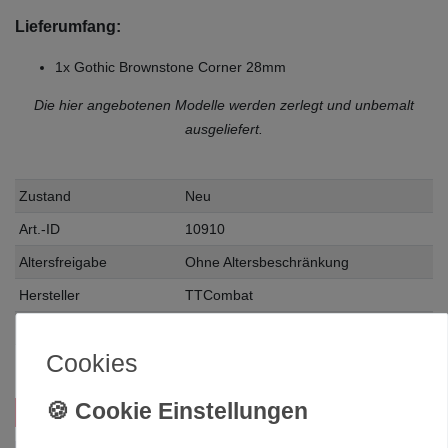
Lieferumfang:
1x Gothic Brownstone Corner 28mm
Die hier angebotenen Modelle werden zerlegt und unbemalt
ausgeliefert.
Zustand
Neu
Art.-ID
10910
Altersfreigabe
Ohne Altersbeschränkung
Hersteller
TTCombat
Herstellungsland
Deutschland
Cookies
Inhalt
1 Stück
Das passt zu diesem Produkt: