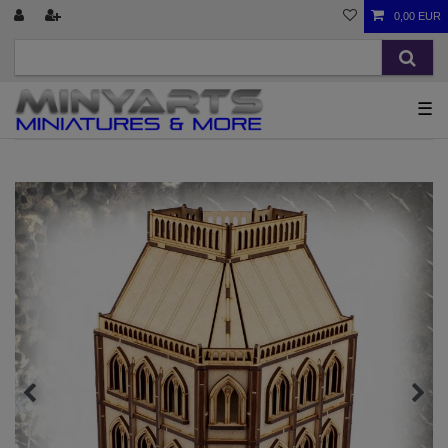
0,00 EUR
☰