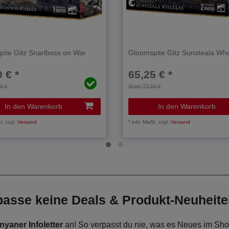
ite Gitz Snarlboss on War
Gloomspite Gitz Sunsteala Wh
 € *
65,25 € *
00 €
Statt 72,50 €
In den Warenkorb
In den Warenkorb
t.
zzgl.
Versand
*
inkl. MwSt.
zzgl.
Versand
rpasse keine Deals & Produkt-Neuheit
nyaner Infoletter
an! So verpasst du nie, was es Neues im Shop