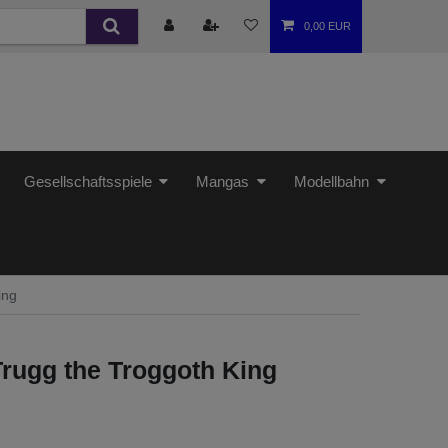
0,00 EUR
Gesellschaftsspiele
Mangas
Modellbahn
ing
Trugg the Troggoth King