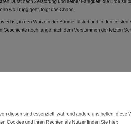
aren Durst nach Zerstörung und seiner Fähigkeit, die Erde selbs
denn wo Trugg geht, folgt das Chaos.
viert ist, in den Wurzeln der Bäume flüstert und in den tiefsten 
ssen Geschichte noch lange nach dem Verstummen der letzten Sch
ur)
von diesen sind essenziell, während andere uns helfen, diese 
ie hier angebotenen Modelle werden zerlegt und unbemalt ausgeliefer
en Cookies und Ihren Rechten als Nutzer finden Sie hier: