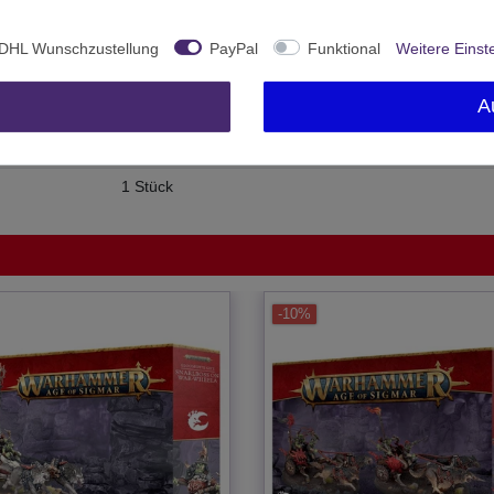
Neu
20661
DHL Wunschzustellung
PayPal
Funktional
Weitere Einst
Ohne Altersbeschränkung
A
Games Workshop
United Kingdom
1 Stück
-10%