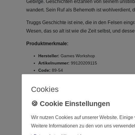
Gebirge. Geschichten erzählen von seinem unstillb
wandert. Sein Ruf als Behemoth ist wohlverdient, 
Truggs Geschichte ist eine, die in den Felsen eingra
Wesen, das so alt ist wie die Zeit selbst, und de
Produktmerkmale:
Hersteller:
Games Workshop
Artikelnummer:
99120209115
Code:
89-54
EAN-Nummer:
5011921201259
Zustand:
Neuware, original verpackt
Cookies
Lieferumfang:
Gloomspite Gitz Trugg the Troggoth King (1 Miniat
Wir nutzen Cookies auf unserer Website. Einige 
D
Weitere Informationen zu den von uns verwendet