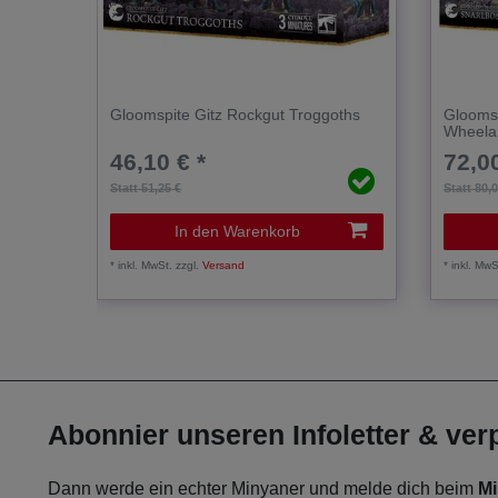
Gloomspite Gitz Rockgut Troggoths
Gloomsp
Wheela
46,10 € *
72,00
Statt 51,25 €
Statt 80,
In den Warenkorb
*
inkl. MwSt.
zzgl.
Versand
*
inkl. MwS
Abonnier unseren Infoletter & ve
Dann werde ein echter Minyaner und melde dich beim
Mi