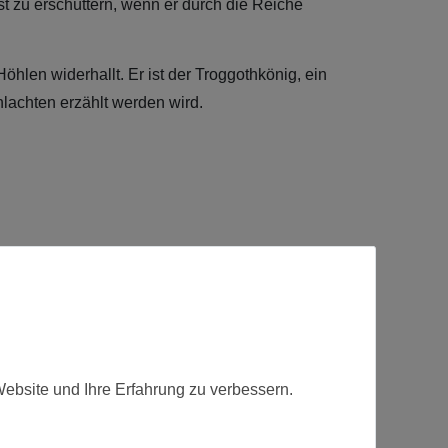
t zu erschüttern, wenn er durch die Reiche
Höhlen widerhallt. Er ist der Troggothkönig, ein
lachten erzählt werden wird.
Website und Ihre Erfahrung zu verbessern.
t.