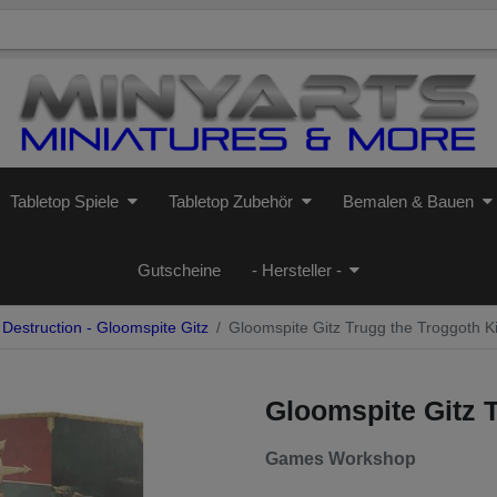
Tabletop Spiele
Tabletop Zubehör
Bemalen & Bauen
Gutscheine
- Hersteller -
Destruction - Gloomspite Gitz
Gloomspite Gitz Trugg the Troggoth K
Gloomspite Gitz 
Games Workshop