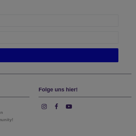
Folge uns hier!
on
munity!