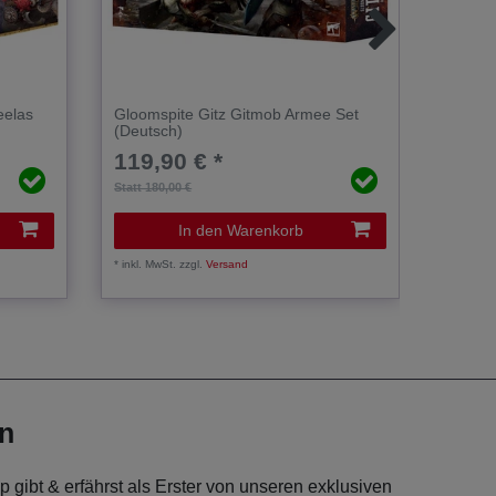
eelas
Gloomspite Gitz Gitmob Armee Set
Glooms
(Deutsch)
Retinu
119,90 € *
31,0
Statt 180,00 €
Statt 34,
In den Warenkorb
*
inkl. MwSt.
zzgl.
Versand
*
inkl. Mw
en
 gibt & erfährst als Erster von unseren exklusiven