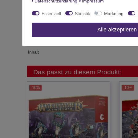
Daten­schutz­erklärung
Impressum
Zustand
Art.-ID
Essenziell
Statistik
Marketing
Altersfreigabe
Alle akzeptieren
Hersteller
Herstellungsland
Inhalt
Das passt zu diesem Produkt:
-10%
-10%