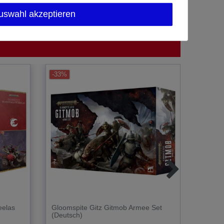
uswahl akzeptieren
-33%
-10%
eelas
Gloomspite Gitz Gitmob Armee Set
Glooms
(Deutsch)
Retinu