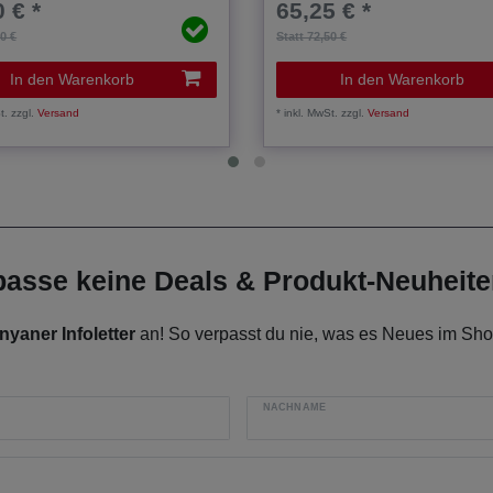
 € *
65,25 € *
00 €
Statt 72,50 €
In den Warenkorb
In den Warenkorb
t.
zzgl.
Versand
*
inkl. MwSt.
zzgl.
Versand
rpasse keine Deals & Produkt-Neuheit
nyaner Infoletter
an! So verpasst du nie, was es Neues im Shop
NACHNAME