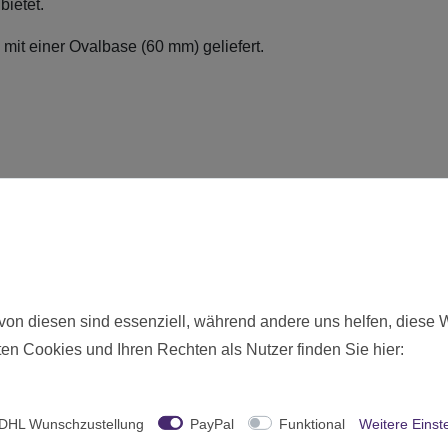
ietet.
 mit einer Ovalbase (60 mm) geliefert.
ie hier angebotenen Modelle werden zerlegt und unbemalt ausgeliefer
Neu
von diesen sind essenziell, während andere uns helfen, diese 
en Cookies und Ihren Rechten als Nutzer finden Sie hier:
7589
Ab 12 freigegeben
Games Workshop
DHL Wunschzustellung
PayPal
Funktional
Weitere Einst
United Kingdom