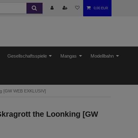
0,00 EUR
Gesellschaftsspiele
Mangas
Modellbahn
king [GW WEB EXKLUSIV]
Skragrott the Loonking [GW