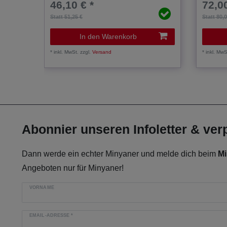
46,10 € *
72,00
Statt 51,25 €
Statt 80,
In den Warenkorb
*
inkl. MwSt.
zzgl.
Versand
*
inkl. MwS
Abonnier unseren Infoletter & ve
Dann werde ein echter Minyaner und melde dich beim
Mi
Angeboten nur für Minyaner!
VORNAME
EMAIL-ADRESSE
*