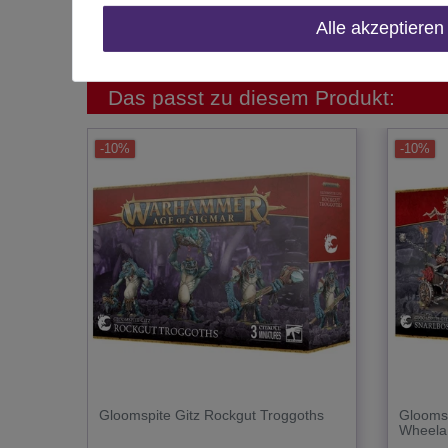
Alle akzeptieren
Inhalt
Das passt zu diesem Produkt:
-10%
-10%
Gloomspite Gitz Rockgut Troggoths
Gloomsp
Wheela