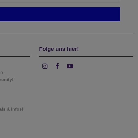
Folge uns hier!
on
munity!
als & Infos!