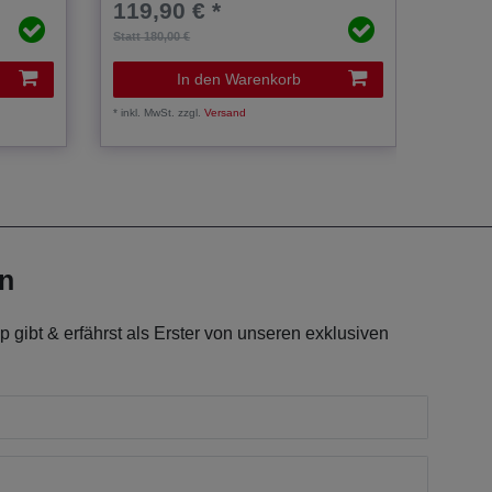
119,90 € *
31,0
Statt 180,00 €
Statt 34,
In den Warenkorb
*
inkl. MwSt.
zzgl.
Versand
*
inkl. Mw
en
 gibt & erfährst als Erster von unseren exklusiven