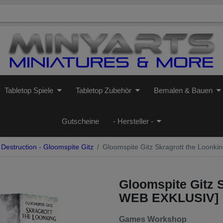
Tabletop Spiele
Tabletop Zubehör
Bemalen & Bauen
Gutscheine
- Hersteller -
Destruction - Gloomspite Gitz
Gloomspite Gitz Skragrott the Loon
Gloomspite Gitz 
WEB EXKLUSIV]
Games Workshop