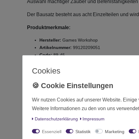
Auswahl mächtiger Zauber und Befehlsfähigkeiten b
Der Bausatz besteht aus acht Einzelteilen und wird
Produktmerkmale:
Hersteller:
Games Workshop
Artikelnummer:
99120209051
Code:
89-45
EAN-Nummer:
5011921112760
Cookies
Zustand:
Neuware, original verpackt
D
Zustand
Wir nutzen Cookies auf unserer Website. Einige 
Weitere Informationen zu den von uns verwendet
Art.-ID
Altersfreigabe
Daten­schutz­erklärung
Impressum
Hersteller
Essenziell
Statistik
Marketing
Herstellungsland