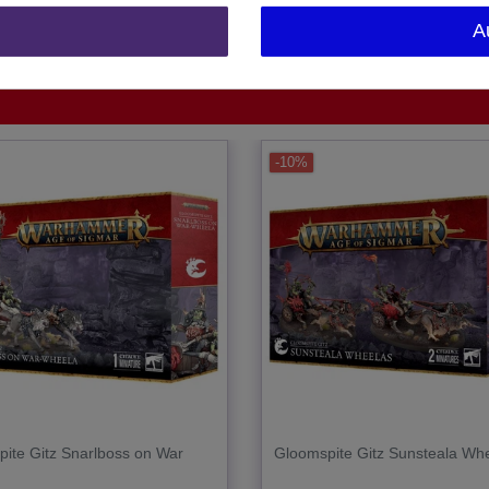
A
1 Stück
-10%
ite Gitz Snarlboss on War
Gloomspite Gitz Sunsteala Wh