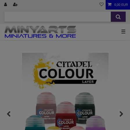
0,00 EUR
☰