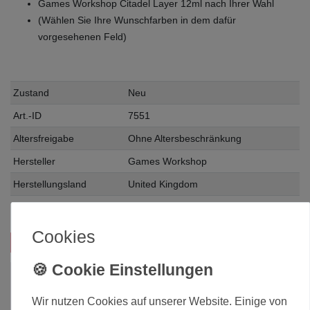
Games Workshop Citadel Layer 12ml nach Ihrer Wahl
(Wählen Sie Ihre Wunschfarben in dem dafür
vorgesehenen Feld)
Zustand
Neu
Art.-ID
7551
Altersfreigabe
Ohne Altersbeschränkung
Hersteller
Games Workshop
Herstellungsland
United Kingdom
Inhalt
12 Milliliter
Cookies
Das passt zu diesem Produkt:
Wir nutzen Cookies auf unserer Website. Einige von