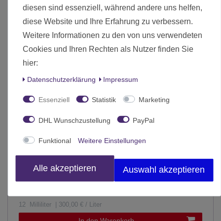
diesen sind essenziell, während andere uns helfen,
diese Website und Ihre Erfahrung zu verbessern.
Weitere Informationen zu den von uns verwendeten
Cookies und Ihren Rechten als Nutzer finden Sie
hier:
Daten­schutz­erklärung
Impressum
Essenziell
Statistik
Marketing
DHL Wunschzustellung
PayPal
Funktional
Weitere Einstellungen
Alle akzeptieren
Auswahl akzeptieren
Base Paints - 12ml - Einzeln wählbar
, Games Workshop
Base: Waaagh! Flesh 12ml 21-13
3,60 € *
12
Milliliter
| 300,00 € / Liter
In den Warenkorb