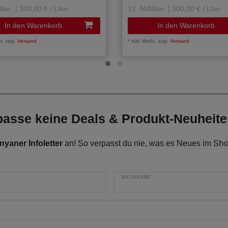
liter
| 300,00 € / Liter
12
Milliliter
| 300,00 € / Liter
In den Warenkorb
In den Warenkorb
t.
zzgl.
Versand
*
inkl. MwSt.
zzgl.
Versand
rpasse keine Deals & Produkt-Neuheit
nyaner Infoletter
an! So verpasst du nie, was es Neues im Shop
NACHNAME