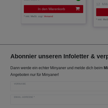
12
Milli
In den Warenkorb
*
inkl. MwSt.
zzgl.
Versand
*
inkl. MwS
Abonnier unseren Infoletter & ve
Dann werde ein echter Minyaner und melde dich beim
Mi
Angeboten nur für Minyaner!
VORNAME
EMAIL-ADRESSE
*