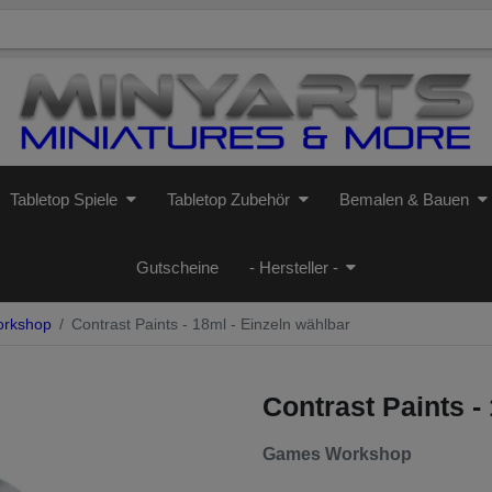
Tabletop Spiele
Tabletop Zubehör
Bemalen & Bauen
Gutscheine
- Hersteller -
orkshop
Contrast Paints - 18ml - Einzeln wählbar
Contrast Paints -
Games Workshop