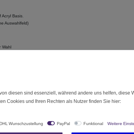
Acryl Basis.
he Auswahlfeld)
r Wahl
gesehenen Feld)
Neu
8836
von diesen sind essenziell, während andere uns helfen, diese 
Ab 12 freigegeben
en Cookies und Ihren Rechten als Nutzer finden Sie hier:
29-56
Games Workshop
United Kingdom
DHL Wunschzustellung
PayPal
Funktional
Weitere Einst
18 Milliliter