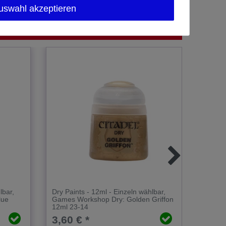
uswahl akzeptieren
lbar
,
Dry Paints - 12ml - Einzeln wählbar
,
Dry Pai
lue
Games Workshop Dry: Golden Griffon
Games 
12ml 23-14
12ml 2
3,60 € *
3,60