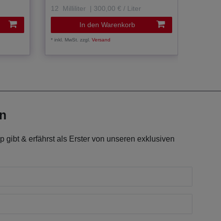
12
Milliliter
| 300,00 € / Liter
12
Mill
In den Warenkorb
*
inkl. MwSt.
zzgl.
Versand
*
inkl. Mw
en
 gibt & erfährst als Erster von unseren exklusiven