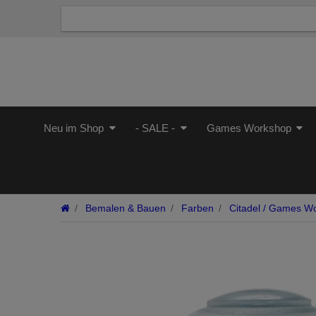
Neu im Shop
- SALE -
Games Workshop
Bemalen & Bauen
Farben
Citadel / Games W