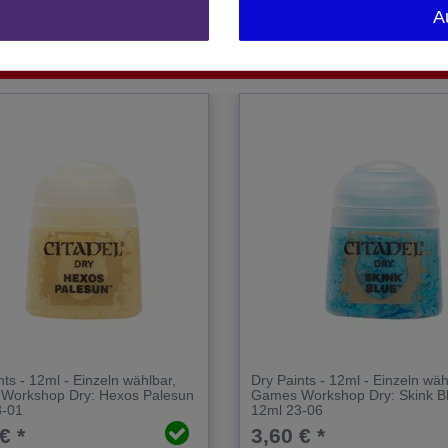
A
nts - 12ml - Einzeln wählbar
,
Dry Paints - 12ml - Einzeln wäh
Workshop Dry: Hexos Palesun
Games Workshop Dry: Skink B
3-01
12ml 23-06
€ *
3,60 € *