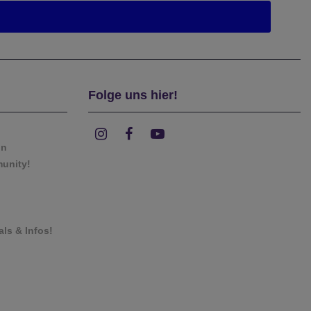
Folge uns hier!
on
munity!
als & Infos!